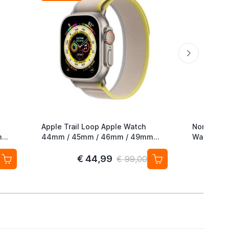
Apple Trail Loop Apple Watch
Nomad Roc
m
44mm / 45mm / 46mm / 49mm
Watch 42
M/L Yellow / Beige
49mm Mag
€ 44,99
€ 99,00