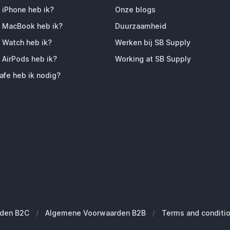
 iPhone heb ik?
Onze blogs
 MacBook heb ik?
Duurzaamheid
 Watch heb ik?
Werken bij SB Supply
 AirPods heb ik?
Working at SB Supply
fe heb ik nodig?
den B2C
/
Algemene Voorwaarden B2B
/
Terms and conditi