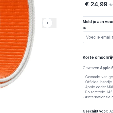
€ 24,99
€
Meld je aan voo
is
Korte omschrij
Geweven
Apple 
- Gemaakt van g
- Officieel bandje
- Apple code: M
- Polsomtrek: 14
- #Internationale 
Geschikt voor:
A