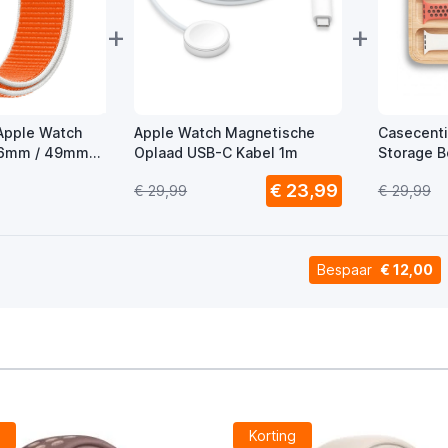
+
+
Apple Watch
Apple Watch Magnetische
Casecenti
46mm / 49mm
Oplaad USB-C Kabel 1m
Storage 
€ 23,99
€ 29,99
€ 29,99
Bespaar
€ 12,00
g
Korting