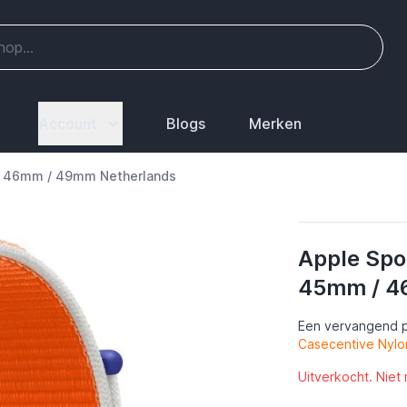
Account
Blogs
Merken
/ 46mm / 49mm Netherlands
Apple Spo
45mm / 4
Een vervangend p
Casecentive Nylo
Uitverkocht. Niet