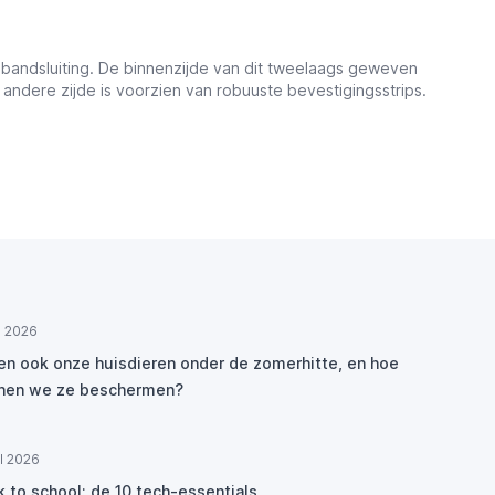
nbandsluiting. De binnenzijde van dit tweelaags geweven
 andere zijde is voorzien van robuuste bevestigingsstrips.
ul 2026
den ook onze huisdieren onder de zomerhitte, en hoe
nen we ze beschermen?
ul 2026
k to school: de 10 tech-essentials