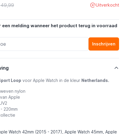
 49,99
Uitverkocht
r een melding wanneer het product terug in voorraad
Inschrijven
ving
Sport Loop
voor Apple Watch in de kleur
Netherlands.
eweven nylon
 van Apple
XUV2
5 - 220mm
collectie
pple Watch 42mm (2015 - 2017), Apple Watch 45mm, Apple