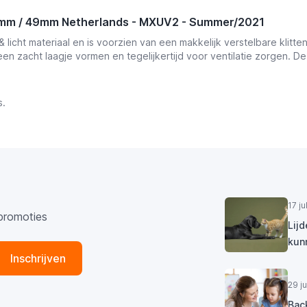
6mm / 49mm Netherlands - MXUV2 - Summer/2021
icht materiaal en is voorzien van een makkelijk verstelbare klitte
een zacht laagje vormen en tegelijkertijd voor ventilatie zorgen. De
s.
17 j
promoties
Lij
kun
Inschrijven
29 j
Bac