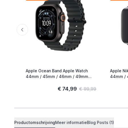
Apple Ocean Band Apple Watch
Apple Ni
44mm / 45mm / 46mm / 49mm
44mm / 
Zwart / Titanium
Smokey M
€ 74,99
€ 99,99
Productomschrijving
Meer informatie
Blog Posts (1)