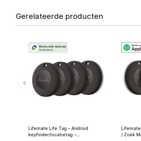
Gerelateerde producten
Lifemate Life Tag – Android
Lifemate
keyfinder/locatietag –
/ Zoek Mi
Android/Google Find My Device –
Alternati