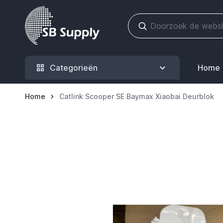
Ga naar de inhoud
Categorieën
Home
Home
Catlink Scooper SE Baymax Xiaobai Deurblok