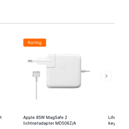
Korting
t
Apple 85W MagSafe 2
Lifemate L
lichtnetadapter MD506Z/A
keyfinder/
Android/G