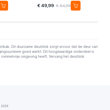
2-pack
€ 49,99
€ 84,99
tenbak. Dit duurzame deurblok zorgt ervoor dat de deur van
nigingssysteem goed werkt. Dit hoogwaardige onderdeel is
e, rommelvrije omgeving heeft. Vervang het deurblok
ul 2026