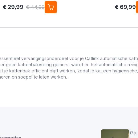
€ 29,99
€ 69,99
€ 44,99
essentieel vervangingsonderdeel voor je Catlink automatische kat
at er geen kattenbakvulling gemorst wordt en het automatische rei
je kattenbak efficiënt blijft werken, zodat je kat een hygiënisch
neren en soepel te laten werken.
17 j