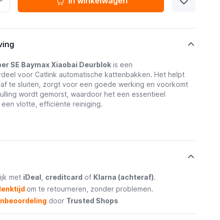
In winkelwagen
ving
per SE Baymax Xiaobai Deurblok
is een
deel voor Catlink automatische kattenbakken. Het helpt
af te sluiten, zorgt voor een goede werking en voorkomt
ulling wordt gemorst, waardoor het een essentieel
een vlotte, efficiënte reiniging.
ijk met
iDeal
,
creditcard
of
Klarna (achteraf)
.
enktijd
om te retourneren, zonder problemen.
enbeoordeling
door
Trusted Shops