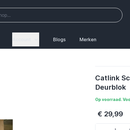
Account
Blogs
Merken
Catlink S
Deurblok
Op voorraad. Voo
€ 29,99
Aantal