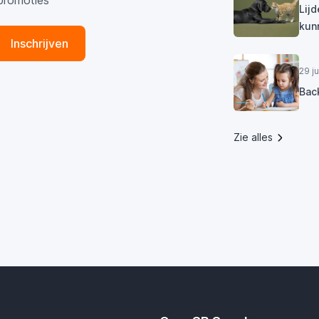
promoties
Lij
kun
Inschrijven
29 j
Bac
Zie alles