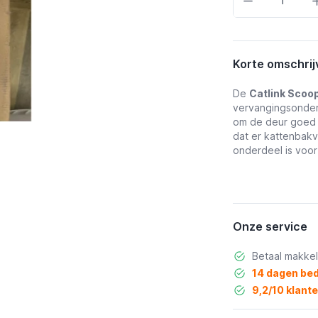
Korte omschrij
De
Catlink Scoo
vervangingsonder
om de deur goed 
dat er kattenbakv
onderdeel is voor 
Onze service
Betaal makkel
14 dagen bed
9,2/10 klant