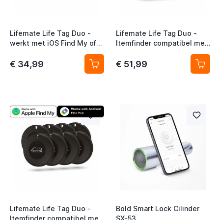
Lifemate Life Tag Duo -
Lifemate Life Tag Duo -
werkt met iOS Find My of
Itemfinder compatibel met
Android Find My device -
iOS of Android 6-pack
Itemfinder Airtag
€ 34,99
€ 51,99
alternatief - 4-Pack
Lifemate Life Tag Duo -
Bold Smart Lock Cilinder
Itemfinder compatibel met
SX-53