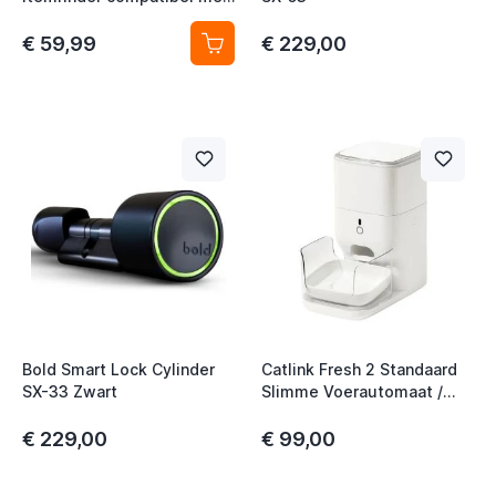
iOS of Android 8-Pack
€ 59,99
€ 229,00
Bold Smart Lock Cylinder
Catlink Fresh 2 Standaard
SX-33 Zwart
Slimme Voerautomaat /
Automatische
Voerautomaat
€ 229,00
€ 99,00