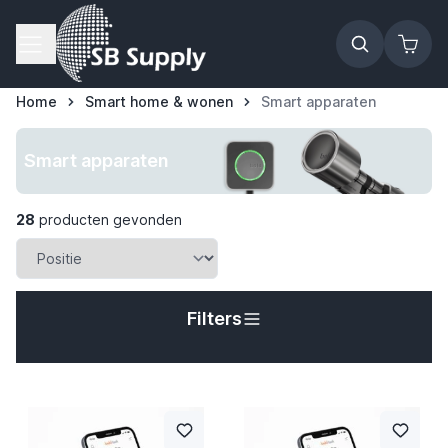
Ga naar de inhoud
Home
Smart home & wonen
Smart apparaten
Smart apparaten
28
producten gevonden
Filters
t