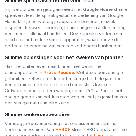
Slimme spraakassistenten voor thuis
Blijf verbonden en georganiseerd met
Google Home
slimme
speakers. Met de spraakgestuurde bediening van Google
Home kun je eenvoudig je apparaten beheren, muziek
afspelen, het weer checken, herinneringen instellen en nog
veel meer – allemaal handsfree. Deze speakers integreren
naadloos met andere slimme apparaten, waardoor ze de
perfecte toevoeging zijn aan een verbonden huishouden.
Slimme oplossingen voor het kweken van planten
Haal het buitenleven naar binnen met de slimme
plantenpotten van
Prêt à Pousse
. Met deze eenvoudig te
gebruiken, zelfwaterende potten kun je het hele jaar door
verse kruiden en kleine planten binnenshuis kweken.
Ontworpen voor modern wonen, neemt Prêt à Pousse het
nodige gedoe van het tuinieren weg en laat je genieten van
een vleugje natuur in elke kamer.
Slimme keukenaccessoires
Verhoog je keukenervaring met ons assortiment slimme
keukenaccessoires. Van
HERQS
slimme BBQ-apparatuur die
zorgt voor perfect gekookte maaltijden tot
Lumi
, een