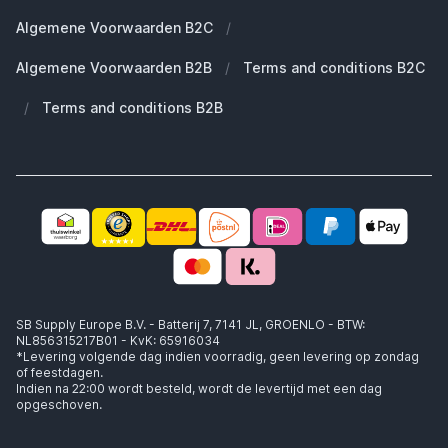
Duurzaamheid
Welke Apple AirPods heb ik?
Reserve onderdelen
Algemene Voorwaarden B2C
/
Werken bij SB Supply
Welke MagSafe heb ik nodig?
Daarom SB Supply
Algemene Voorwaarden B2B
/
Terms and conditions B2C
Working at SB Supply
Groot en uniek assortiment
400.000+ klanten geleverd
/
Terms and conditions B2B
Niet goed, geld terug
Ook jouw zakelijke specialist!
SB Supply Europe B.V. - Batterij 7, 7141 JL, GROENLO - BTW:
NL856315217B01 - KvK: 65916034
*Levering volgende dag indien voorradig, geen levering op zondag
of feestdagen.
Indien na 22:00 wordt besteld, wordt de levertijd met een dag
opgeschoven.