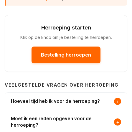
Herroeping starten
Klik op de knop om je bestelling te herroepen.
Bestelling herroepen
VEELGESTELDE VRAGEN OVER HERROEPING
Hoeveel tijd heb ik voor de herroeping?
+
Je hebt 14 dagen de tijd vanaf de dag waarop jij of een
Moet ik een reden opgeven voor de
door jou aangewezen derde (niet de vervoerder) de
+
herroeping?
laatste goederen van de bestelling in bezit hebt