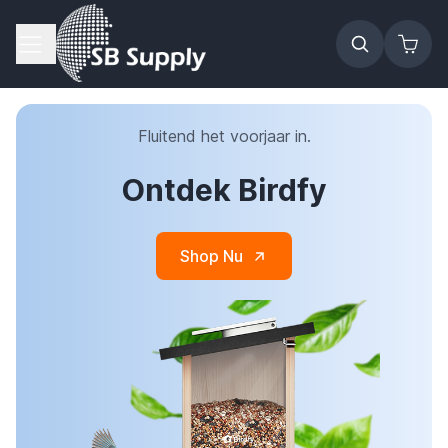
Ga naar de inhoud
Fluitend het voorjaar in.
Ontdek Birdfy
Shop Nu