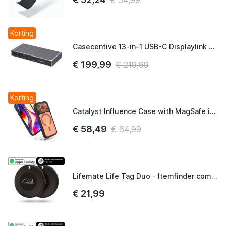
Korting
Casecentive 13-in-1 USB-C Displaylink Dockingstation
€ 199,99
€ 219,99
Korting
Catalyst Influence Case with MagSafe iPhone 17 Pro Black
€ 58,49
€ 64,99
Lifemate Life Tag Duo - Itemfinder compatibel met iOS of Android 2-Pack
€ 21,99