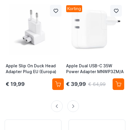
Korting
Apple Slip On Duck Head
Apple Dual USB-C 35W
A
Adapter Plug EU (Europa)
Power Adapter MNWP3ZM/A
l
€ 19,99
€ 39,99
€
€ 64,99