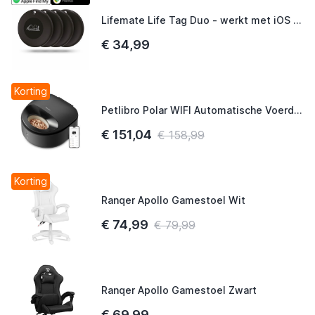
Lifemate Life Tag Duo - werkt met iOS Find My of Android Find My device - Itemfinder Airtag alternatief - 4-Pack
€ 34,99
Korting
Petlibro Polar WIFI Automatische Voerdispenser voor Natvoer Zwart
€ 151,04
€ 158,99
Korting
Ranqer Apollo Gamestoel Wit
€ 74,99
€ 79,99
Ranqer Apollo Gamestoel Zwart
€ 69,99