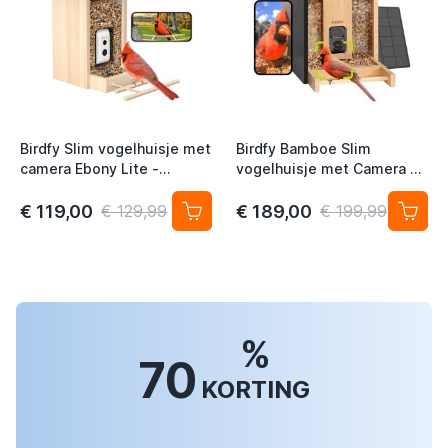
Birdfy Slim vogelhuisje met
Birdfy Bamboe Slim
camera Ebony Lite -
vogelhuisje met Camera en
Zonne-energie en AI-
AI-Vogelherkenning op
vogelherkenning
Zonne-energie - Camera in
€ 119,00
€ 189,00
€ 129,99
€ 199,99
nestkast
%
70
KORTING