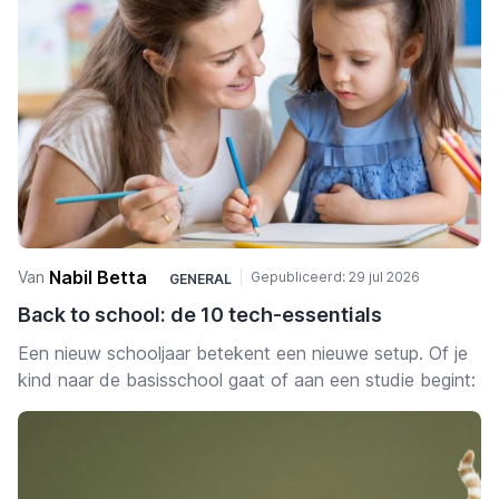
Nabil Betta
Van
Gepubliceerd:
29 jul 2026
GENERAL
Back to school: de 10 tech-essentials
Een nieuw schooljaar betekent een nieuwe setup. Of je
kind naar de basisschool gaat of aan een studie begint:
met de juiste spullen wordt studeren makkelijker,
comfortabeler en een stuk minder stressvol — voor hen
en voor jou.
We hebben de accessoires op een rij gezet die dit jaar