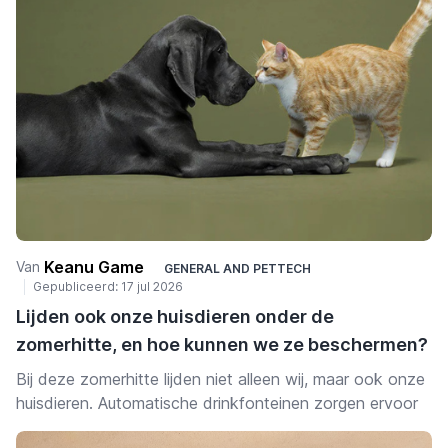
bovenaan de back-to-schoollijstjes staan, gesorteerd
per apparaat zodat je meteen vindt wat je zoekt. Alle
producten vind je bij SB Supply, dus je kunt deze lijst als
checklist gebruiken en het hele schooljaar in één order
regelen.
Keanu Game
Van
GENERAL
AND
PETTECH
Gepubliceerd:
17 jul 2026
Lijden ook onze huisdieren onder de
zomerhitte, en hoe kunnen we ze beschermen?
Bij deze zomerhitte lijden niet alleen wij, maar ook onze
huisdieren. Automatische drinkfonteinen zorgen ervoor
dat hond en kat gehydrateerd blijven, ook als de