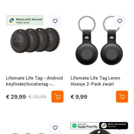
Lifemate Life Tag – Android
Lifemate Life Tag Leren
keyfinder/locatietag –
Hoesje 2-Pack zwart
Android/Google Find My
Device – 4-pack
€ 29,99
€ 9,99
€ 39,99