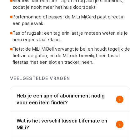
Sleutels: klik een Life Tag of LiTag aan je sleutelbos,
zodat je nooit meer het huis doorzoekt.
Portemonnee of pasjes: de MiLi MiCard past direct in
een pasjesvak.
Tas of rugzak: een tag erin laat je meteen weten als je
hem ergens laat staan.
Fiets: de MiLi MiBell vervangt je bel en houdt tegelijk de
fiets in de gaten, en de MiLock beveiligt een tas of
fietstas met een slot en tracker ineen.
VEELGESTELDE VRAGEN
Heb je een app of abonnement nodig
+
voor een item finder?
Nee. Je gebruikt de gratis Find My app (Apple) of
Wat is het verschil tussen Lifemate en
Find Hub app (Google), die al op je telefoon staat
+
of gratis te installeren is. Er zijn geen maandelijkse
MiLi?
kosten: je betaalt eenmalig voor de tag zelf.
Lifemate is een snelgroeiend merk in Europa en