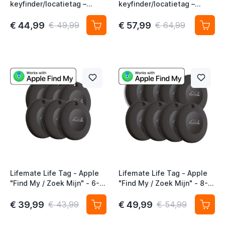
keyfinder/locatietag –
keyfinder/locatietag –
Android/Google Find My
Android/Google Find My
Device – 6-pack
Device – 8-pack
€ 44,99
€ 57,99
€ 49,99
€ 64,99
Lifemate Life Tag - Apple
Lifemate Life Tag - Apple
"Find My / Zoek Mijn" - 6-
"Find My / Zoek Mijn" - 8-
pack - AirTag Alternatief
pack - AirTag Alternatief
€ 39,99
€ 49,99
€ 43,99
€ 54,99