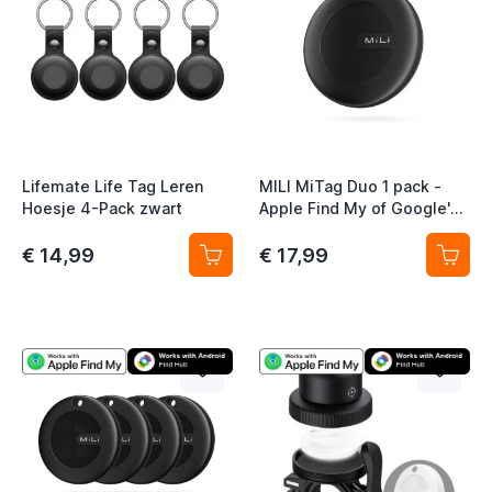
Lifemate Life Tag Leren
MILI MiTag Duo 1 pack -
Hoesje 4-Pack zwart
Apple Find My of Google's
Find My Device (Google's
Find Hub)
€ 14,99
€ 17,99