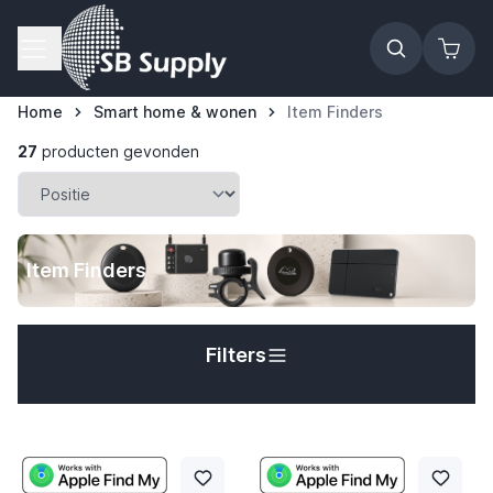
Ga naar de inhoud
Home
Smart home & wonen
Item Finders
27
producten gevonden
Item Finders
Filters
t