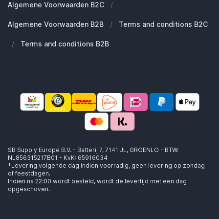
Algemene Voorwaarden B2C
/
Werken bij SB Supply
Welke MagSafe heb ik nodig?
Daarom SB Supply
Algemene Voorwaarden B2B
/
Terms and conditions B2C
Working at SB Supply
Groot en uniek assortiment
400.000+ klanten geleverd
/
Terms and conditions B2B
Niet goed, geld terug
Ook jouw zakelijke specialist!
SB Supply Europe B.V. - Batterij 7, 7141 JL, GROENLO - BTW:
NL856315217B01 - KvK: 65916034
*Levering volgende dag indien voorradig, geen levering op zondag
of feestdagen.
Indien na 22:00 wordt besteld, wordt de levertijd met een dag
opgeschoven.