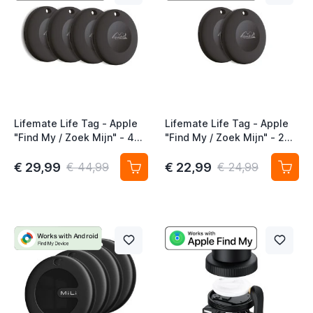
t
t
Lifemate Life Tag - Apple
Lifemate Life Tag - Apple
"Find My / Zoek Mijn" - 4
"Find My / Zoek Mijn" - 2
Pack - AirTag Alternatief
Pack - AirTag Alternatief
€ 29,99
€ 22,99
€ 44,99
€ 24,99
t
t
t