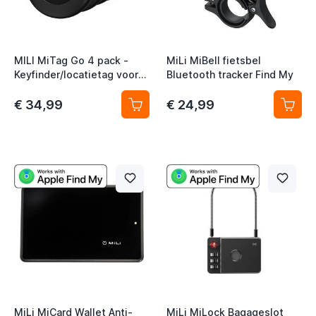
MILI MiTag Go 4 pack -
MiLi MiBell fietsbel
Keyfinder/locatietag voor
Bluetooth tracker Find My
Android/Google Find My
Device
€ 34,99
€ 24,99
MiLi MiCard Wallet Anti-
MiLi MiLock Bagageslot