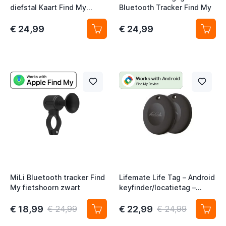
diefstal Kaart Find My
Bluetooth Tracker Find My
Zwart
€ 24,99
€ 24,99
MiLi Bluetooth tracker Find
Lifemate Life Tag – Android
My fietshoorn zwart
keyfinder/locatietag –
Android/Google Find My
Device – 2-pack
€ 18,99
€ 22,99
€ 24,99
€ 24,99