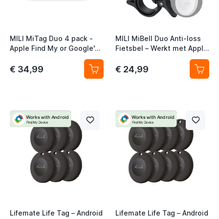
MILI MiTag Duo 4 pack -
MILI MiBell Duo Anti-loss
Apple Find My or Google's
Fietsbel – Werkt met Apple
Find My Device (Google's
Find My & Google's Find My
Find Hub)
Device
€ 34,99
€ 24,99
Lifemate Life Tag – Android
Lifemate Life Tag – Android