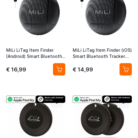
MiLi LiTag Item Finder
MiLi LiTag Item Finder (iOS)
(Android) Smart Bluetooth
Smart Bluetooth Tracker
Tracker for Google Find
voor Apple Find My - 1 Pack
Hub - 1 Pack
€ 16,99
€ 14,99