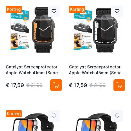
t
Korting
Korting
t
t
Catalyst Screenprotector
Catalyst Screenprotector
Apple Watch 41mm (Series
Apple Watch 45mm (Series
7 / 8 / 9)
7 / 8 / 9)
€ 17,59
€ 17,59
€ 21,99
€ 21,99
t
t
t
Korting
t
t