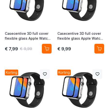
t
t
Casecentive 3D full cover
Casecentive 3D full cover
flexible glass Apple Watch
flexible glass Apple Watch
38mm
40mm
€ 7,99
€ 9,99
t
€ 9,99
t
Korting
Korting