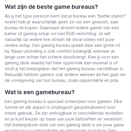
Wat zijn de beste game bureaus?
Als jij het type persoon bent dat je bureau een "battle station"
noemt heb je waarschijnlijk geen zin om een gewoon, saai
bureau te kopen. Daarnaast droomt iedere gamer van een
kamer of gaming setup vol met RGB verlichting. Je wilt
natuurlijk op iedere live stream de show stelen met jouw
unieke setup. Een gaming bureau speelt daar een grote rol
bij. Naast uitstraling is ook comfort belangrijk wanneer je
lange uren achter het scherm doorbrengt. Kies jij voor een
gaming desk waarbij het hele oppervlak een muismat is of
vindt jij het belangrijker dat het gaming bureau verstelbaar is.
Natuurlijk hebben gamers ook andere wensen als het gaat om
de vormgeving van hun bureau, zoals oppervlakte en prijs.
Wat is een gamebureau?
Een gaming bureau is speciaal ontworpen voor gamers. Elke
functie en elk aspect is strategisch geoptimaliseerd voor
intens gebruik. Ze zijn verkrijgbaar in verschillende modellen
en je kunt kiezen op basis van jouw behoeften en vereisten.
Het belangrijkste doel van een gaming desk is om jouw game
ervaring nog comfortabeler en plezieriger te maken. Een