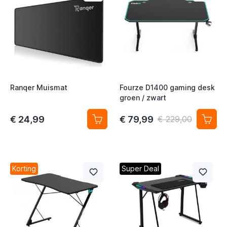
t
Ranqer Muismat
Fourze D1400 gaming desk
groen / zwart
t
€ 24,99
€ 79,99
€ 229,00
Korting
Super Deal
t
t
t