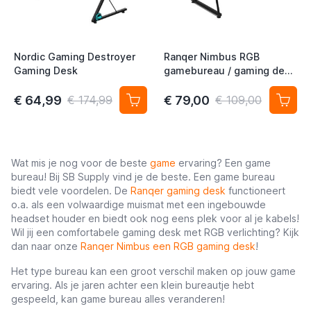
t
t
Nordic Gaming Destroyer
Ranqer Nimbus RGB
Gaming Desk
gamebureau / gaming desk
met LED
€ 64,99
€ 79,00
€ 174,99
€ 109,00
t
Wat mis je nog voor de beste
game
ervaring? Een game
bureau! Bij SB Supply vind je de beste. Een game bureau
biedt vele voordelen. De
Ranqer gaming desk
functioneert
o.a. als een volwaardige muismat met een ingebouwde
headset houder en biedt ook nog eens plek voor al je kabels!
Wil jij een comfortabele gaming desk met RGB verlichting? Kijk
dan naar onze
Ranqer Nimbus een RGB gaming desk
!
Het type bureau kan een groot verschil maken op jouw game
ervaring. Als je jaren achter een klein bureautje hebt
gespeeld, kan game bureau alles veranderen!