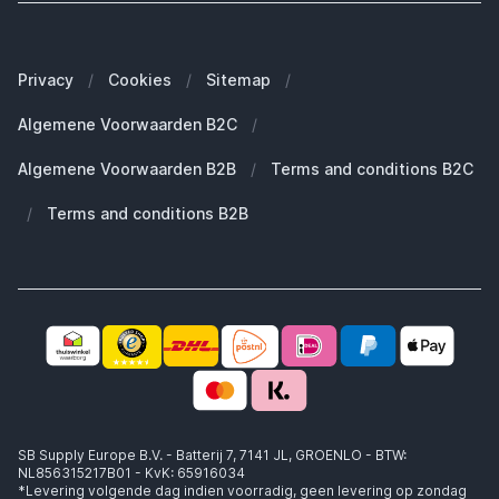
Onze merken
Welke Apple MacBook heb ik?
Veelgestelde vragen
Onze blogs
Welke Apple Watch heb ik?
Zakelijke klanten (B2B)
Privacy
/
Cookies
/
Sitemap
/
Duurzaamheid
Welke Apple AirPods heb ik?
Reserve onderdelen
Algemene Voorwaarden B2C
/
Werken bij SB Supply
Welke MagSafe heb ik nodig?
Daarom SB Supply
Algemene Voorwaarden B2B
/
Terms and conditions B2C
Working at SB Supply
Groot en uniek assortiment
400.000+ klanten geleverd
/
Terms and conditions B2B
Niet goed, geld terug
Ook jouw zakelijke specialist!
SB Supply Europe B.V. - Batterij 7, 7141 JL, GROENLO - BTW:
NL856315217B01 - KvK: 65916034
*Levering volgende dag indien voorradig, geen levering op zondag