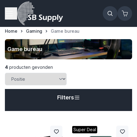
Ga naar de inhoud
Home
Gaming
Game bureau
Game bureau
4
producten gevonden
Filters
t
Super Deal