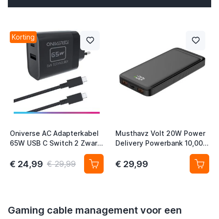
Korting
t
t
t
Oniverse AC Adapterkabel
Musthavz Volt 20W Power
65W USB C Switch 2 Zwart
Delivery Powerbank 10,000
(1,5 meter)
mAh black
€ 24,99
€ 29,99
€ 29,99
t
Gaming cable management voor een
t