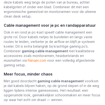
deze kabels weg langs de poten van je bureau, achter
kabelgoten of onder een blad. Combineer dit met een
ergonomische gamestoel en monitorarmen voor de ultieme
clean desk setup.
Cable management voor je pc en randapparatuur
Ook in en rond je pc-kast speelt cable management een
grote rol. Door kabels netjes te bundelen en langs vaste
routes te leiden, verbeter je de airflow en blijft je systeem
koeler. Dit is extra belangrijk bij krachtige gaming pc’s.
Combineer
gaming cable management
met kwalitatieve
accessoires zoals monitorarmen, headsetstands en
muismatten via
Ranqer.com
voor een volledig afgestemde
gaming setup.
Meer focus, minder chaos
Met goed doordacht
gaming cable management
voorkom
je dat kabels blijven haken, op de grond slepen of in de weg
liggen tijdens intense gamesessies. Het resultaat: een
opgeruimde look, gemakkelijker schoonmaken en meer focus
op waar het echt om draait — winnen.