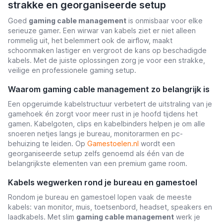
strakke en georganiseerde setup
Goed
gaming cable management
is onmisbaar voor elke
serieuze gamer. Een wirwar van kabels ziet er niet alleen
rommelig uit, het belemmert ook de airflow, maakt
schoonmaken lastiger en vergroot de kans op beschadigde
t
kabels. Met de juiste oplossingen zorg je voor een strakke,
veilige en professionele gaming setup.
Waarom gaming cable management zo belangrijk is
Een opgeruimde kabelstructuur verbetert de uitstraling van je
gamehoek én zorgt voor meer rust in je hoofd tijdens het
gamen. Kabelgoten, clips en kabelbinders helpen je om alle
snoeren netjes langs je bureau, monitorarmen en pc-
behuizing te leiden. Op
Gamestoelen.nl
wordt een
georganiseerde setup zelfs genoemd als één van de
belangrijkste elementen van een premium game room.
Kabels wegwerken rond je bureau en gamestoel
Rondom je bureau en gamestoel lopen vaak de meeste
kabels: van monitor, muis, toetsenbord, headset, speakers en
laadkabels. Met slim
gaming cable management
werk je