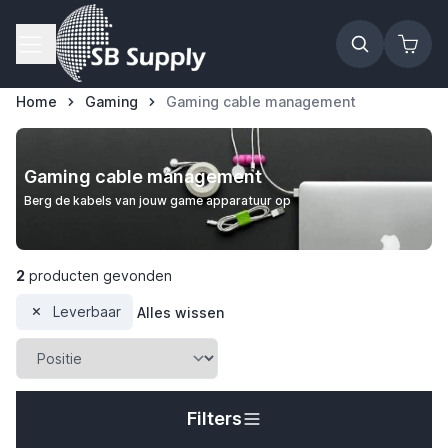
Ga naar de inhoud
Home
Gaming
Gaming cable management
Gaming cable management
Berg de kabels van jouw game apparatuur op
2
producten gevonden
Leverbaar
Alles wissen
Filters
t