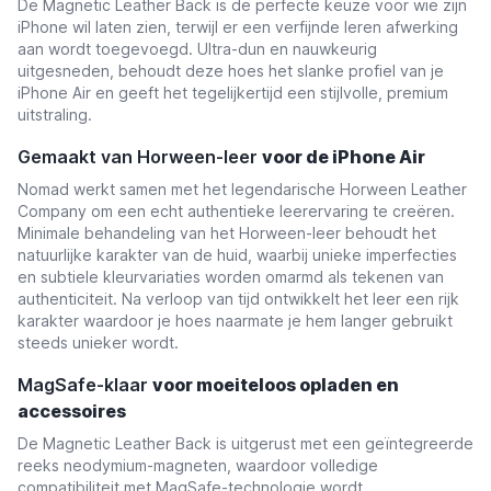
De Magnetic Leather Back is de perfecte keuze voor wie zijn
iPhone wil laten zien, terwijl er een verfijnde leren afwerking
aan wordt toegevoegd. Ultra-dun en nauwkeurig
uitgesneden, behoudt deze hoes het slanke profiel van je
iPhone Air en geeft het tegelijkertijd een stijlvolle, premium
uitstraling.
Gemaakt van Horween-leer
voor de iPhone Air
Nomad werkt samen met het legendarische Horween Leather
Company om een echt authentieke leerervaring te creëren.
Minimale behandeling van het Horween-leer behoudt het
natuurlijke karakter van de huid, waarbij unieke imperfecties
en subtiele kleurvariaties worden omarmd als tekenen van
authenticiteit. Na verloop van tijd ontwikkelt het leer een rijk
karakter waardoor je hoes naarmate je hem langer gebruikt
steeds unieker wordt.
MagSafe-klaar
voor moeiteloos opladen en
accessoires
De Magnetic Leather Back is uitgerust met een geïntegreerde
reeks neodymium-magneten, waardoor volledige
compatibiliteit met MagSafe-technologie wordt