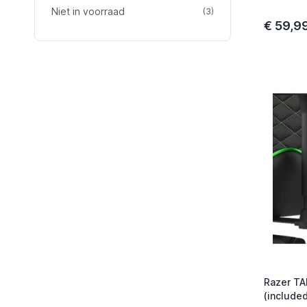
Niet in voorraad
product
(3)
€ 59,9
Razer TA
(included