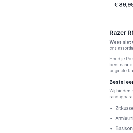
€ 89,9
Razer R
Wees niet 
ons assorti
Houd je Raz
bent naar e
originele R
Bestel ee
Wij bieden 
randapparat
Zitkuss
Armleun
Basison