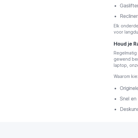
Gaslifte
Recline
Elk onderde
voor langdu
Houd je R
Regelmatig 
gewend bent
laptop, onz
Waarom kie
Origine
Snel en
Deskund