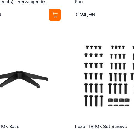
 rechts) - vervangende
5pc
9
€ 24,99
AROK Base
Razer TAROK Set Screws