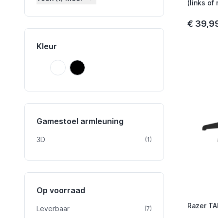
(links of
armrest
€ 39,9
Kleur
Onbekend
Zwart
Onbekend
Zwart
Gamestoel armleuning
3D
product
(1)
Op voorraad
Razer T
Leverbaar
product
(7)