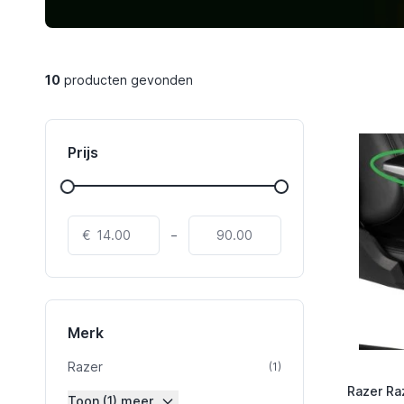
10
producten gevonden
Prijs
-
€
Merk
Razer
product
(1)
Razer Ra
Toon (1) meer