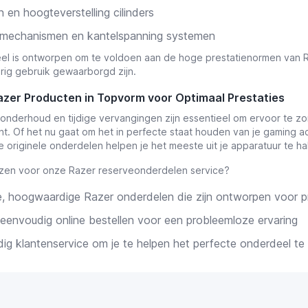
n en hoogteverstelling cilinders
rmechanismen en kantelspanning systemen
el is ontworpen om te voldoen aan de hoge prestatienormen van R
rig gebruik gewaarborgd zijn.
azer Producten in Topvorm voor Optimaal Prestaties
onderhoud en tijdige vervangingen zijn essentieel om ervoor te zor
. Of het nu gaat om het in perfecte staat houden van je gaming a
e originele onderdelen helpen je het meeste uit je apparatuur te ha
zen voor onze Razer reserveonderdelen service?
le, hoogwaardige Razer onderdelen die zijn ontworpen voor p
 eenvoudig online bestellen voor een probleemloze ervaring
ig klantenservice om je te helpen het perfecte onderdeel te