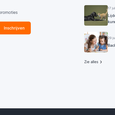
17 j
promoties
Lij
kun
Inschrijven
29 j
Bac
Zie alles