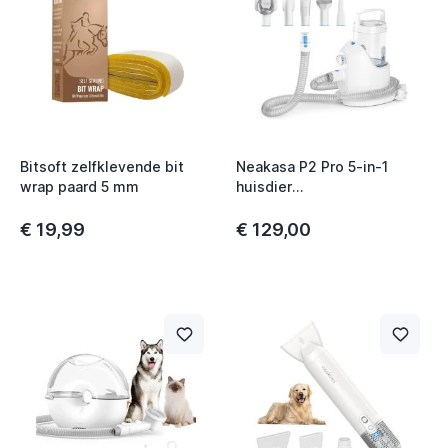
Bitsoft zelfklevende bit
Neakasa P2 Pro 5-in-1
wrap paard 5 mm
huisdier
verzorgingsvacuüm voor
honden / katten
€ 19,99
€ 129,00
t
t
t
t