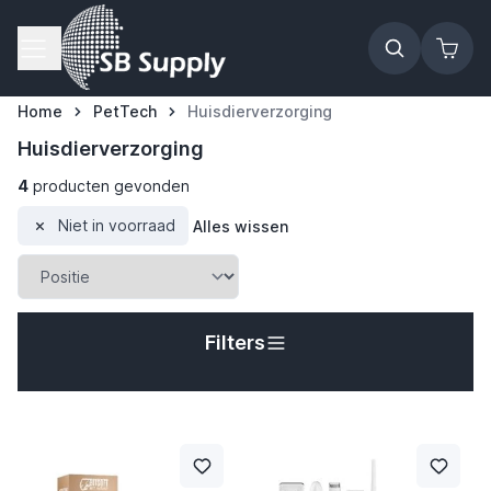
Ga naar de inhoud
Home
PetTech
Huisdierverzorging
Huisdierverzorging
4
producten gevonden
Niet in voorraad
Alles wissen
Filters
t