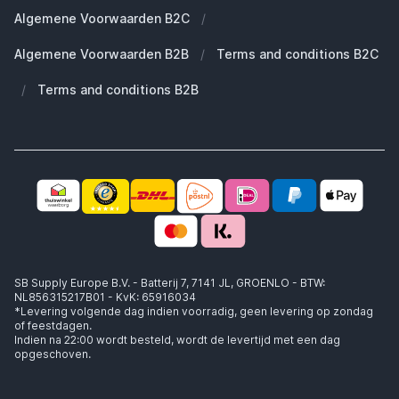
Welke Apple AirPods heb ik?
Reserve onderdelen
Algemene Voorwaarden B2C
/
Werken bij SB Supply
Welke MagSafe heb ik nodig?
Daarom SB Supply
Algemene Voorwaarden B2B
/
Terms and conditions B2C
Working at SB Supply
Groot en uniek assortiment
400.000+ klanten geleverd
/
Terms and conditions B2B
Niet goed, geld terug
Ook jouw zakelijke specialist!
SB Supply Europe B.V. - Batterij 7, 7141 JL, GROENLO - BTW:
NL856315217B01 - KvK: 65916034
*Levering volgende dag indien voorradig, geen levering op zondag
of feestdagen.
Indien na 22:00 wordt besteld, wordt de levertijd met een dag
opgeschoven.