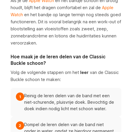
Als je de
Apple Watch
en het bandje schoon en droog
houdt, blijft het dragen comfortabel en zal de
Apple
Watch
en het bandje op lange termijn nog steeds goed
functioneren. Dit is vooral belangrijk na een work-out of
blootstelling aan vloeistoffen zoals zweet, zeep,
zonnebrandcrème en lotions die huidirritaties kunnen
veroorzaken.
Hoe maak je de leren delen van de Classic
Buckle schoon?
Volg de volgende stappen om het
leer
van de Classic
Buckle schoon te maken:
Reinig de leren delen van de band met een
1
niet-schurende, pluisvrije doek. Bevochtig de
doek indien nodig licht met schoon water.
Dompel de leren delen van de band niet
2
onder in water, omdat ze hierdoor permanent