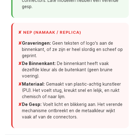
connectors. Late modellen hebben een verende
gesp.
✘ NEP (NAMAAK / REPLICA)
✘
Graveringen:
Geen teksten of logo's aan de
binnenkant, of ze zijn er heel slordig en scheef op
geprint.
✘
De Binnenkant:
De binnenkant heeft vaak
dezelfde kleur als de buitenkant (geen bruine
voering).
✘
Materiaal:
Gemaakt van plastic-achtig kunstleer
(PU). Het voelt stug, kreukt snel en lelijk, en ruikt
chemisch of naar lijm.
✘
De Gesp:
Voelt licht en blikkerig aan. Het verende
mechanisme ontbreekt en de metaalkleur wijkt
vaak af van de connectors.