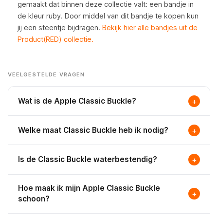
gemaakt dat binnen deze collectie valt: een bandje in
de kleur ruby. Door middel van dit bandje te kopen kun
jij een steentje bijdragen.
Bekijk hier alle bandjes uit de
Product(RED) collectie.
VEELGESTELDE VRAGEN
Wat is de Apple Classic Buckle?
+
De Apple Classic Buckle is een leren Apple Watch-
Welke maat Classic Buckle heb ik nodig?
+
bandje dat Apple uitbracht bij de lancering van de
Apple Watch in het voorjaar van 2015. Het bandje is
De Apple Classic Buckle is verkrijgbaar in twee maten:
gemaakt van kalfsleer met een roestvrij stalen gesp
Is de Classic Buckle waterbestendig?
+
38mm / 40mm / 41mm / 42mm
voor de kleinere Apple
en doorliep vier generaties met iteratieve
Watch modellen en
44mm / 45mm / 46mm / 49mm
verbeteringen, totdat het in het najaar van 2018 werd
Nee, de Classic Buckle is gemaakt van echt kalfsleer
voor de grotere. Weet je het niet zeker?
Klik hier om je
Hoe maak ik mijn Apple Classic Buckle
stopgezet.
en is niet waterbestendig. Dompel het bandje nooit in
+
model te achterhalen.
schoon?
water en stel het niet bloot aan zout water, chloor of
hoge luchtvochtigheid. Leer kan permanent