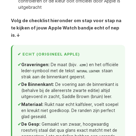
controleren of de kleur ooit officieel door Apple is
uitgebracht
Volg de checklist hieronder om stap voor stap na
te kijken of jouw Apple Watch bandje echt of nep
is.↓
✔ ECHT (ORIGINEEL APPLE)
✔
Graveringen:
De maat (bijv.
) en het officiële
42MM
leder-symbool met de tekst
staan
NATURAL LEATHER
strak aan de binnenkant geperst.
✔
De Binnenkant:
De voering aan de binnenkant is
(behalve bij de allereerste zwarte editie) altijd
uitgevoerd in zacht, Saddle Brown (bruin) leer.
✔
Materiaal:
Ruikt naar echt kalfsleer, voelt soepel
en kreukt niet goedkoop. De randen zijn perfect
glad geseald.
✔
De Gesp:
Gemaakt van zwaar, hoogwaardig
roestvrij staal dat qua glans exact matcht met de