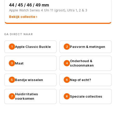
44 / 45 / 46 / 49 mm
Apple Watch Series 4 t/m 11 (groot), Ultra 1, 2 & 3
Bekijk collectie ›
GA DIRECT NAAR
Apple Classic Buckle
Pasvorm & metingen
1
2
Onderhoud &
Maat
3
4
schoonmaken
Bandje wisselen
Nep of echt?
5
6
Huidirritaties
Speciale collecties
7
8
voorkomen