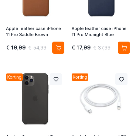
t
t
Apple leather case iPhone
Apple leather case iPhone
t
11 Pro Saddle Brown
11 Pro Midnight Blue
t
€ 19,99
€ 17,99
€ 54,99
€ 37,99
Korting
Korting