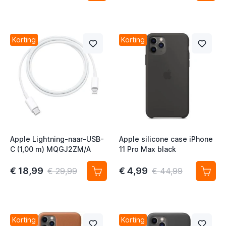
t
t
Korting
Korting
t
t
t
Apple Lightning-naar-USB-
Apple silicone case iPhone
C (1,00 m) MQGJ2ZM/A
11 Pro Max black
t
t
€ 18,99
€ 4,99
€ 29,99
€ 44,99
t
t
Korting
Korting