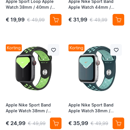
Apple Sport Loop Apple
Apple Nike Sport Band
Watch 38mm / 40mm /
Apple Watch 44mm /
41mm / 42mm Neon Lime
45mm / 46mm / 49mm
Midnight Turquoise /
€ 19,99
€ 31,99
€ 49,99
€ 49,99
Aurora Green
Korting
Korting
Apple Nike Sport Band
Apple Nike Sport Band
Apple Watch 38mm /
Apple Watch 38mm /
40mm / 41mm / 42mm
40mm / 41mm / 42mm
Black / Lime Blast
Midnight Turquoise /
€ 24,99
€ 35,99
€ 49,99
€ 49,99
Aurora Green