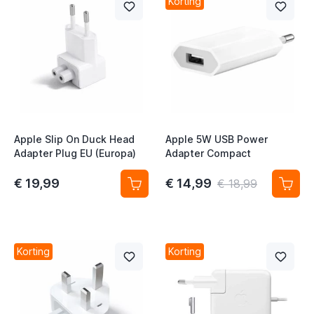
Korting
Apple Slip On Duck Head
Apple 5W USB Power
Adapter Plug EU (Europa)
Adapter Compact
t
€ 19,99
€ 14,99
€ 18,99
t
Korting
Korting
t