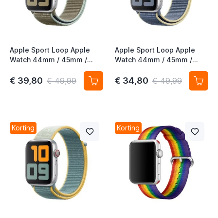
Apple Sport Loop Apple
Apple Sport Loop Apple
Watch 44mm / 45mm /
Watch 44mm / 45mm /
46mm / 49mm Khaki
46mm / 49mm Alaskan
Blue
€ 39,80
€ 34,80
€ 49,99
€ 49,99
Korting
Korting