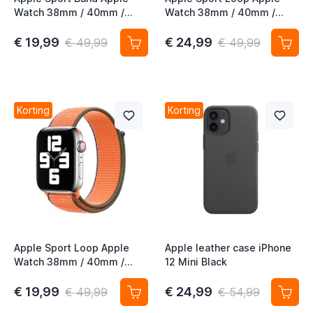
Watch 38mm / 40mm /
Watch 38mm / 40mm /
41mm / 42mm (PRODUCT)
41mm / 42mm Inverness
Red 4th Gen
Green
€ 19,99
€ 24,99
€ 49,99
€ 49,99
Korting
Korting
Apple Sport Loop Apple
Apple leather case iPhone
Watch 38mm / 40mm /
12 Mini Black
41mm / 42mm Kumquat
€ 19,99
€ 24,99
€ 49,99
€ 54,99