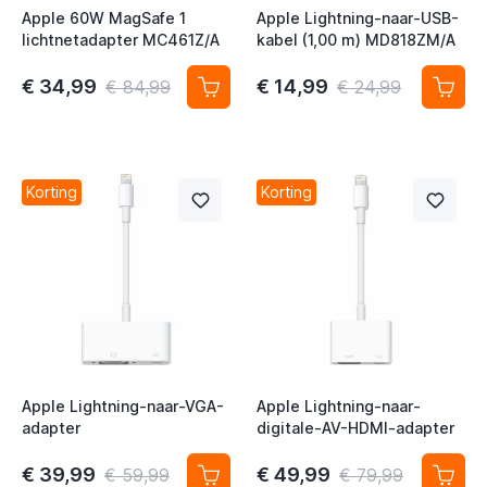
Apple 60W MagSafe 1
Apple Lightning-naar-USB-
t
lichtnetadapter MC461Z/A
kabel (1,00 m) MD818ZM/A
t
€ 34,99
€ 14,99
€ 84,99
€ 24,99
t
t
Korting
Korting
t
t
t
Apple Lightning-naar-VGA-
Apple Lightning-naar-
t
adapter
digitale-AV-HDMI-adapter
t
€ 39,99
€ 49,99
€ 59,99
€ 79,99