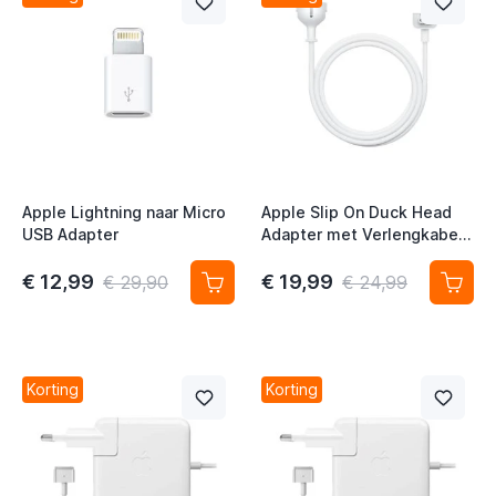
t
t
Apple Lightning naar Micro
Apple Slip On Duck Head
t
USB Adapter
Adapter met Verlengkabel
EU (Europa)
t
€ 12,99
€ 19,99
€ 29,90
€ 24,99
t
Korting
Korting
t
t