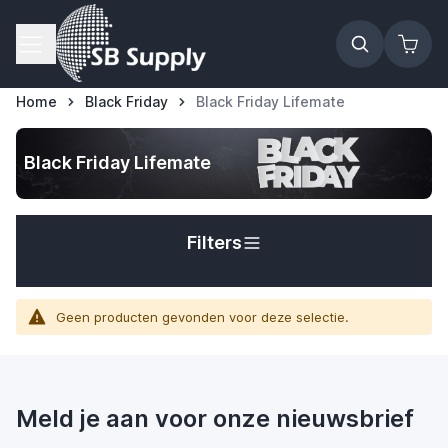
Ga naar de inhoud
Home
Black Friday
Black Friday Lifemate
t
Black Friday Lifemate
Filters
Geen producten gevonden voor deze selectie.
Meld je aan voor onze nieuwsbrief