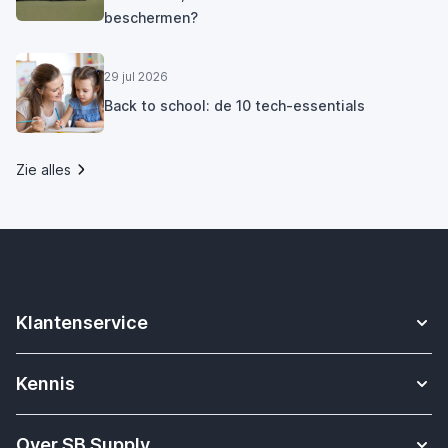
beschermen?
29 jul 2026
Back to school: de 10 tech-essentials
Zie alles
Klantenservice
Contact
Kennis
Betalen
Apple Watch bandjes kennisbank
Verzending & bezorging
Over SB Supply