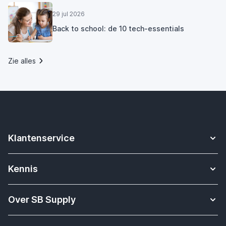
29 jul 2026
Back to school: de 10 tech-essentials
Zie alles
Klantenservice
Contact
Kennis
Betalen
Apple Watch bandjes kennisbank
Verzending & bezorging
Over SB Supply
Onderwijs oplossingen
Garantieservice
Over SB Supply