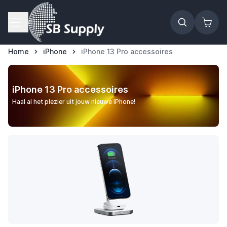
Ga naar de inhoud
Home
iPhone
iPhone 13 Pro accessoires
iPhone 13 Pro accessoires
Haal al het plezier uit jouw nieuwe iPhone!