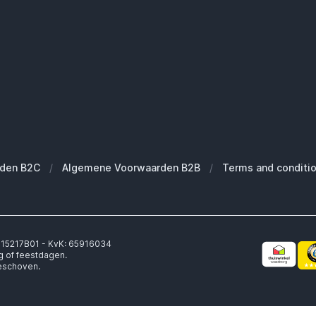
den B2C
/
Algemene Voorwaarden B2B
/
Terms and conditi
6315217B01 - KvK: 65916034
g of feestdagen.
geschoven.