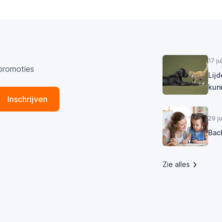
17 j
promoties
Lij
kun
Inschrijven
29 j
Bac
Zie alles