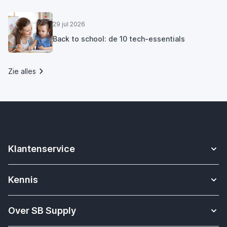
29 jul 2026
Back to school: de 10 tech-essentials
Zie alles
Klantenservice
Contact
Kennis
Betalen
Apple Watch bandjes kennisbank
Verzending & bezorging
Over SB Supply
Onderwijs oplossingen
Garantieservice