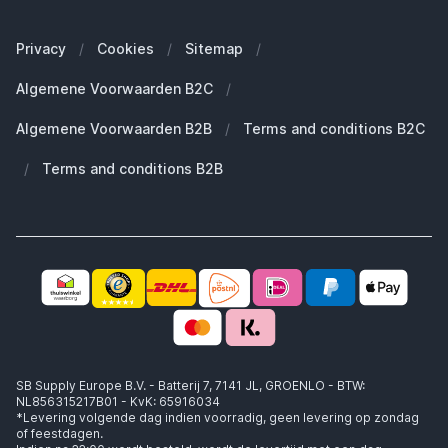
Onze merken
Welke Apple MacBook heb ik?
Veelgestelde vragen
Onze blogs
Welke Apple Watch heb ik?
Zakelijke klanten (B2B)
Privacy
/
Cookies
/
Sitemap
/
Duurzaamheid
Welke Apple AirPods heb ik?
Reserve onderdelen
Algemene Voorwaarden B2C
/
Werken bij SB Supply
Welke MagSafe heb ik nodig?
Daarom SB Supply
Algemene Voorwaarden B2B
/
Terms and conditions B2C
Working at SB Supply
Groot en uniek assortiment
400.000+ klanten geleverd
/
Terms and conditions B2B
Niet goed, geld terug
Ook jouw zakelijke specialist!
SB Supply Europe B.V. - Batterij 7, 7141 JL, GROENLO - BTW:
NL856315217B01 - KvK: 65916034
*Levering volgende dag indien voorradig, geen levering op zondag
of feestdagen.