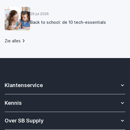
29 jul 2026
Back to school: de 10 tech-essentials
Zie alles
Klantenservice
Contact
Kennis
Betalen
Apple Watch bandjes kennisbank
Verzending & bezorging
Over SB Supply
Onderwijs oplossingen
Garantieservice