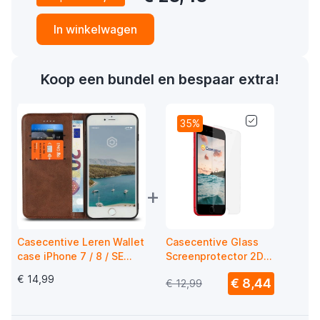
In winkelwagen
Koop een bundel en bespaar extra!
35%
+
Casecentive Leren Wallet
Casecentive Glass
case iPhone 7 / 8 / SE
Screenprotector 2D
2020 bruin
iPhone 7 / 8 / SE 2020
€ 14,99
€ 8,44
€ 12,99