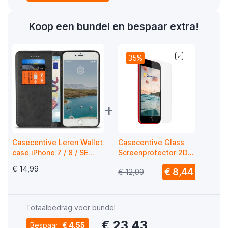
Koop een bundel en bespaar extra!
35%
+
Casecentive Leren Wallet
Casecentive Glass
case iPhone 7 / 8 / SE
Screenprotector 2D
2020 zwart
iPhone 7 / 8 / SE 2020
€ 14,99
€ 8,44
€ 12,99
Totaalbedrag voor bundel
€ 23,43
Bespaar
€ 4,55