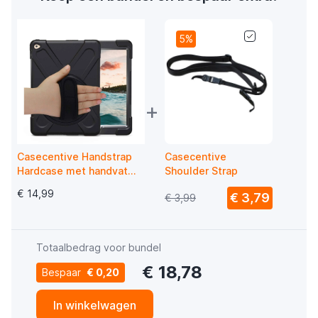
5%
+
Casecentive Handstrap
Casecentive
Hardcase met handvat
Shoulder Strap
iPad Pro 10.5 / Air 10.5
€ 14,99
€ 3,79
€ 3,99
(2019) zwart
Totaalbedrag voor bundel
€ 18,78
Bespaar
€ 0,20
In winkelwagen