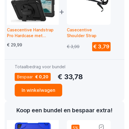
+
Casecentive Handstrap
Casecentive
Pro Hardcase met
Shoulder Strap
handvat iPad Mini 4 / 5
€ 29,99
€ 3,79
€ 3,99
zwart
Totaalbedrag voor bundel
€ 33,78
Bespaar
€ 0,20
In winkelwagen
Koop een bundel en bespaar extra!
5%