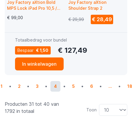
Joy Factory aXtion Bold
Joy Factory aXtion
MPS Lock iPad Pro 10,5 /
Shoulder Strap 2
Air 2019 zwart
€ 99,00
€ 28,49
€ 29,99
Totaalbedrag voor bundel
€ 127,49
Bespaar
€ 1,50
In winkelwagen
Pagina
Pagina
Pagina
U lees momenteel pagina
Pagina
Pagina
Pa
1
2
3
4
5
6
...
1
Producten 31 tot 40 van
Toon
1792 in totaal