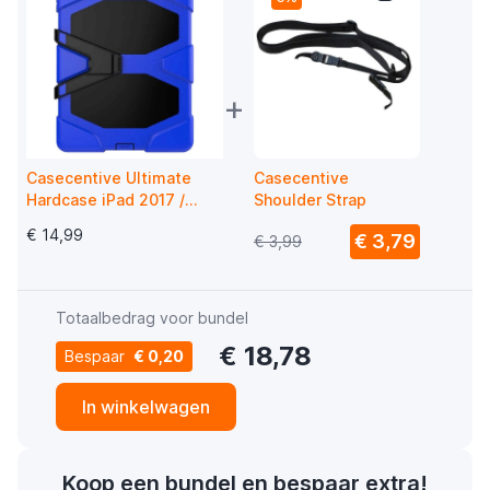
+
Casecentive Ultimate
Casecentive
Hardcase iPad 2017 /
Shoulder Strap
2018 blauw
€ 14,99
€ 3,79
€ 3,99
Totaalbedrag voor bundel
€ 18,78
Bespaar
€ 0,20
In winkelwagen
Koop een bundel en bespaar extra!