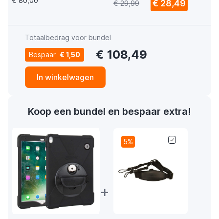
€ 80,00
€ 28,49
€ 29,99
Totaalbedrag voor bundel
€ 108,49
Bespaar
€ 1,50
In winkelwagen
Koop een bundel en bespaar extra!
5%
+