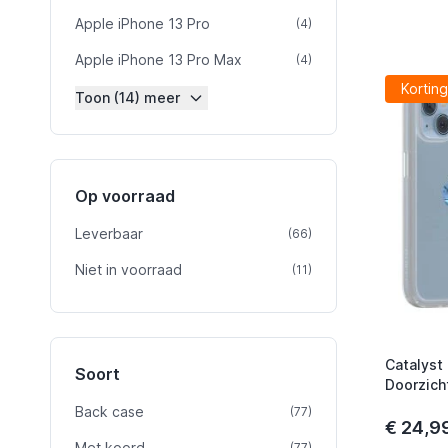
Apple iPhone 13 Pro
product
(4)
Apple iPhone 13 Pro Max
product
(4)
Korting
Toon (14) meer
Op voorraad
Leverbaar
product
(66)
Niet in voorraad
product
(11)
Catalyst
Soort
Doorzich
Back case
product
(77)
€ 24,9
Met koord
product
(77)