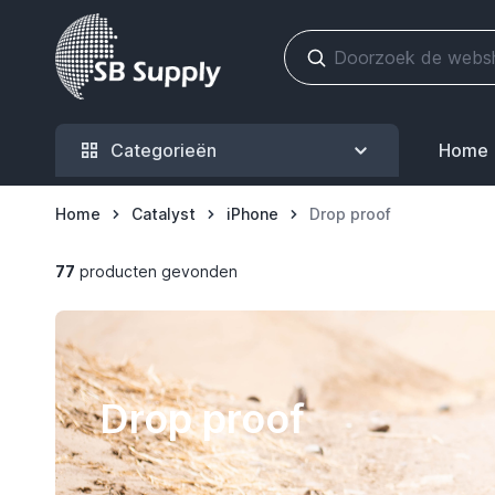
Ga naar de inhoud
Categorieën
Home
Home
Catalyst
iPhone
Drop proof
77
producten gevonden
Drop proof