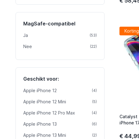
€ 58,4
MagSafe-compatibel
Korting
Ja
product
(53)
Nee
product
(22)
Geschikt voor:
Apple iPhone 12
product
(4)
Apple iPhone 12 Mini
product
(5)
Apple iPhone 12 Pro Max
product
(4)
Catalyst
iPhone 1
Apple iPhone 13
product
(6)
Apple iPhone 13 Mini
product
(2)
€ 44,9