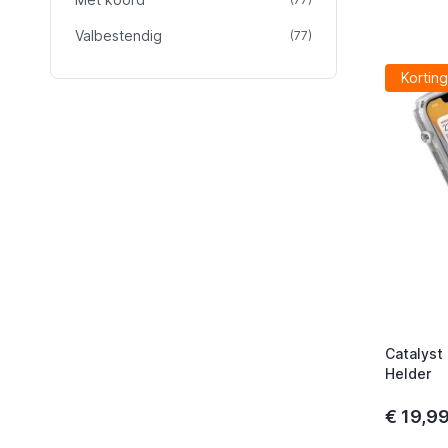
Valbestendig
product
(77)
Korting
Catalyst
Helder
€ 19,9