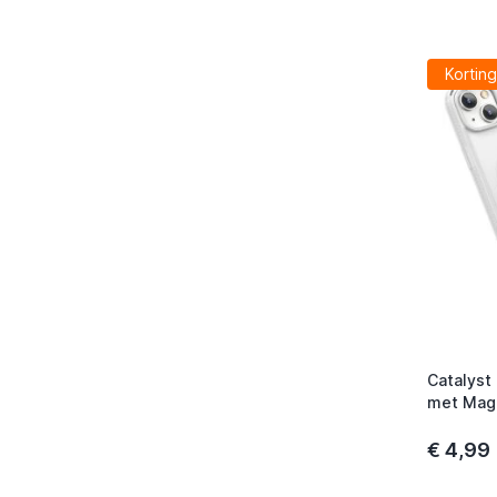
Korting
Catalyst
met MagS
Doorzich
€ 4,99