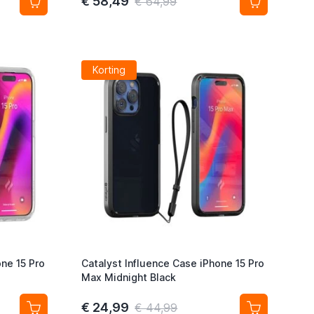
€ 58,49
€ 64,99
Korting
one 15 Pro
Catalyst Influence Case iPhone 15 Pro
Max Midnight Black
€ 24,99
€ 44,99