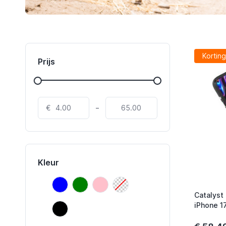
Korting
Prijs
-
€
Kleur
Blauw
Groen
Roze
Transparant
Blauw
Groen
Roze
Transparant
Catalyst
Zwart
iPhone 1
Zwart