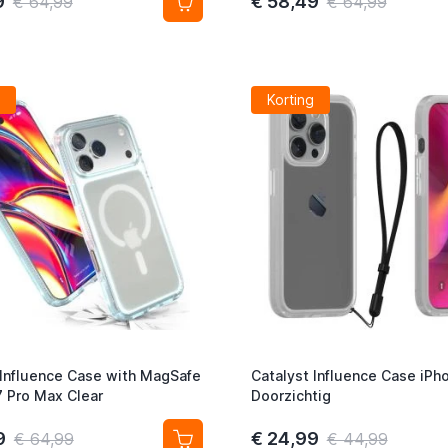
9
€ 58,49
€ 64,99
€ 64,99
Korting
 Influence Case with MagSafe
Catalyst Influence Case iPh
7 Pro Max Clear
Doorzichtig
9
€ 24,99
€ 64,99
€ 44,99