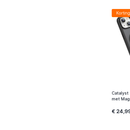
Korting
Catalyst
met MagS
€ 24,9