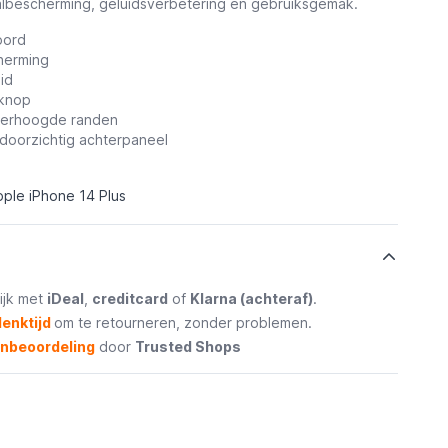
albescherming, geluidsverbetering en gebruiksgemak.
koord
herming
id
pknop
erhoogde randen
j doorzichtig achterpaneel
ple iPhone 14 Plus
ijk met
iDeal
,
creditcard
of
Klarna (achteraf)
.
enktijd
om te retourneren, zonder problemen.
enbeoordeling
door
Trusted Shops