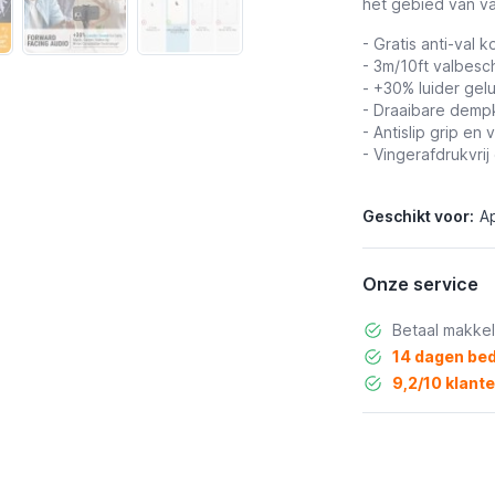
het gebied van v
- Gratis anti-val 
- 3m/10ft valbesc
- +30% luider gelu
- Draaibare dem
- Antislip grip
en v
- Vingerafdrukvri
Geschikt voor:
Ap
Onze service
Betaal makkel
14 dagen bed
9,2/10 klant