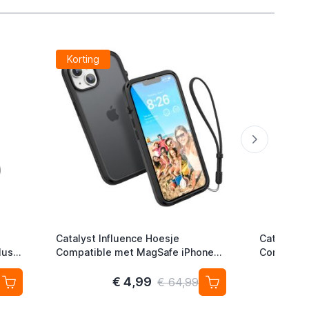
Korting
Catalyst Influence Hoesje
Catalyst I
lus
Compatible met MagSafe iPhone
Compatibe
14 Plus Stealth Black
14 Plus Do
€ 4,99
€ 64,99