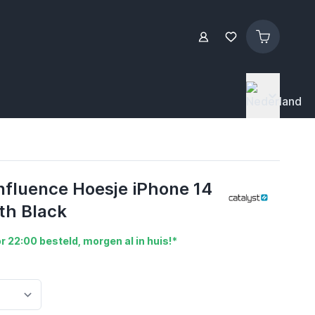
Influence Hoesje iPhone 14
th Black
r 22:00 besteld, morgen al in huis!*