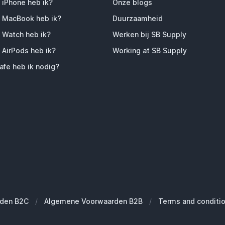
 iPhone heb ik?
Onze blogs
 MacBook heb ik?
Duurzaamheid
 Watch heb ik?
Werken bij SB Supply
 AirPods heb ik?
Working at SB Supply
fe heb ik nodig?
den B2C
/
Algemene Voorwaarden B2B
/
Terms and conditi