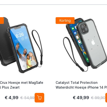
g
Korting
 Crux Hoesje met MagSafe
Catalyst Total Protection
4 Plus Zwart
Waterdicht Hoesje iPhone 14 P
Zwart
€ 4,99
€ 49,99
€ 54,99
€ 99,90