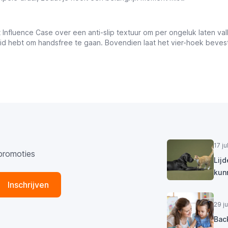
Influence Case over een anti-slip textuur om per ongeluk laten va
eid hebt om handsfree te gaan. Bovendien laat het vier-hoek beve
17 j
promoties
Lij
kun
Inschrijven
29 j
Bac