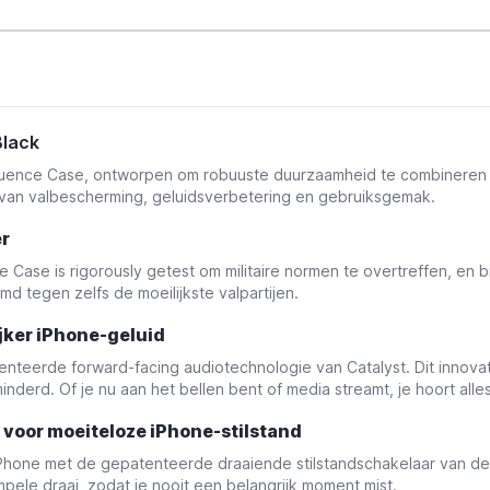
Black
luence Case, ontworpen om robuuste duurzaamheid te combineren me
van valbescherming, geluidsverbetering en gebruiksgemak.
er
e Case is rigorously getest om militaire normen te overtreffen, e
md tegen zelfs de moeilijkste valpartijen.
ijker iPhone-geluid
teerde forward-facing audiotechnologie van Catalyst. Dit innovat
derd. Of je nu aan het bellen bent of media streamt, je hoort alles 
voor moeiteloze iPhone-stilstand
iPhone met de gepatenteerde draaiende stilstandschakelaar van de C
pele draai, zodat je nooit een belangrijk moment mist.