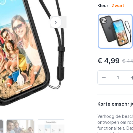
Kleur
Zwart
€ 4,99
€ 44
Aantal
Korte omschrij
Verhoog de besch
ontworpen om rob
functionaliteit. 