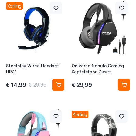
Korting
Steelplay Wired Headset
Oniverse Nebula Gaming
HP41
Koptelefoon Zwart
t
€ 14,99
€ 29,99
€ 29,99
t
Korting
t