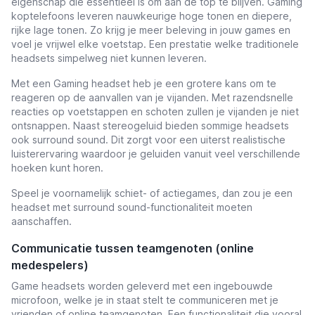
eigenschap die essentieel is om aan de top te blijven.
Gaming
koptelefoons leveren nauwkeurige hoge tonen en diepere,
rijke lage tonen.
Zo krijg je meer beleving in jouw games en
voel je vrijwel elke voetstap. Een prestatie welke traditionele
headsets simpelweg niet kunnen leveren.
Met een Gaming headset heb je een grotere kans om te
reageren op de aanvallen van je vijanden.
Met razendsnelle
reacties op voetstappen en schoten zullen je vijanden je niet
ontsnappen.
Naast stereogeluid bieden sommige headsets
ook surround sound.
Dit zorgt voor een uiterst realistische
luisterervaring waardoor je geluiden vanuit veel verschillende
hoeken kunt horen.
Speel je voornamelijk schiet- of actiegames, dan zou je een
headset met surround sound-functionaliteit moeten
aanschaffen.
Communicatie tussen teamgenoten (online
medespelers)
Game headsets worden geleverd met een ingebouwde
microfoon, welke je in staat stelt te communiceren met je
vrienden of online teamgenoten. Een functionaliteit die vooral