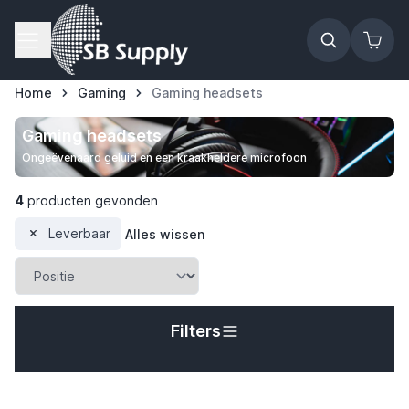
Ga naar de inhoud
Home
Gaming
Gaming headsets
Gaming headsets
Ongeëvenaard geluid en een kraakheldere microfoon
4
producten gevonden
Leverbaar
Alles wissen
Filters
t