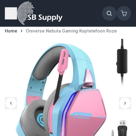
Ga naar de inhoud
Home
Oniverse Nebula Gaming Koptelefoon Roze