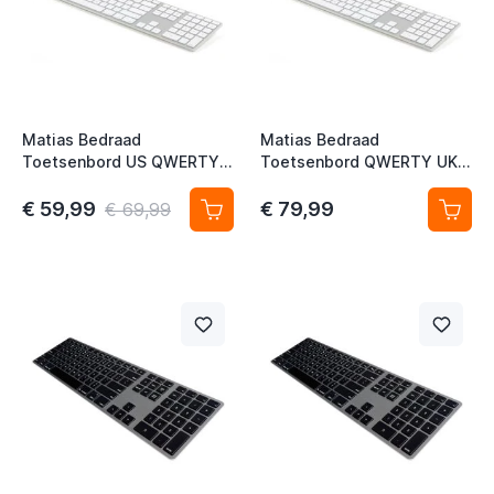
t
Matias Bedraad
Matias Bedraad
Toetsenbord US QWERTY
Toetsenbord QWERTY UK
voor MacBook zilver
voor MacBook
€ 59,99
€ 79,99
€ 69,99
t
t
t
t