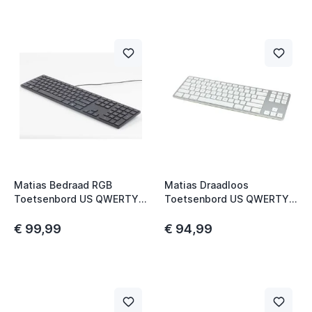
Matias Bedraad RGB
Matias Draadloos
Toetsenbord US QWERTY
Toetsenbord US QWERTY
voor PC zwart
zonder Numpad voor
MacBook zilver
€ 99,99
€ 94,99