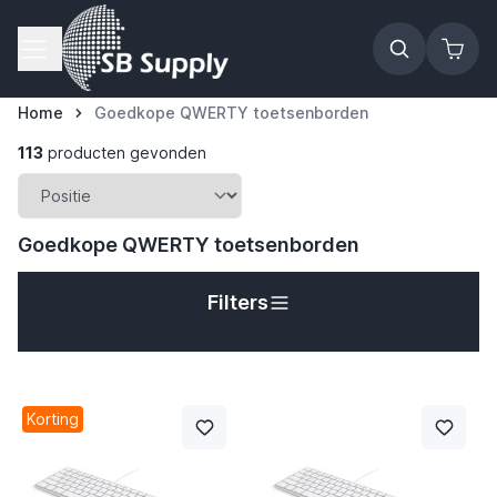
Ga naar de inhoud
Home
Goedkope QWERTY toetsenborden
113
producten gevonden
Goedkope QWERTY toetsenborden
Filters
Korting
t