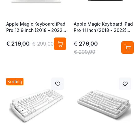
t
Apple Magic Keyboard iPad
Apple Magic Keyboard iPad
Pro 12.9 inch (2018 - 2022)
Pro 11 inch (2018 - 2022)
iPad Air 13 inch (2024 -
iPad Air 11 inch (2020 -
2026) QWERTY US Wit
2026) QWERTY Zwart
€ 219,00
€ 279,00
€ 299,00
€ 299,99
Korting