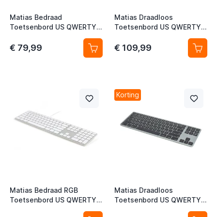
Matias Bedraad
Matias Draadloos
Toetsenbord US QWERTY
Toetsenbord US QWERTY
t
voor MacBook space grey
voor MacBook space grey
€ 79,99
€ 109,99
t
t
t
Korting
t
t
t
Matias Bedraad RGB
Matias Draadloos
t
Toetsenbord US QWERTY
Toetsenbord US QWERTY
voor PC zilver
zonder Numpad voor
t