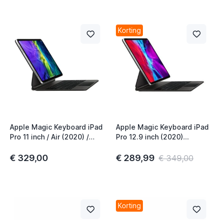
Korting
Apple Magic Keyboard iPad
Apple Magic Keyboard iPad
Pro 11 inch / Air (2020) /
Pro 12.9 inch (2020)
iPad Air 11 Inch (2024)
QWERTY INT Zwart
QWERTY INT Zwart
€ 329,00
€ 289,99
€ 349,00
Korting