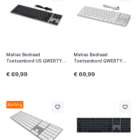
Matias Bedraad
Matias Bedraad
Toetsenbord US QWERTY
Toetsenbord QWERTY
zonder Numpad voor
zonder Numpad zilver
MacBook space grey
€ 69,99
€ 69,99
Korting