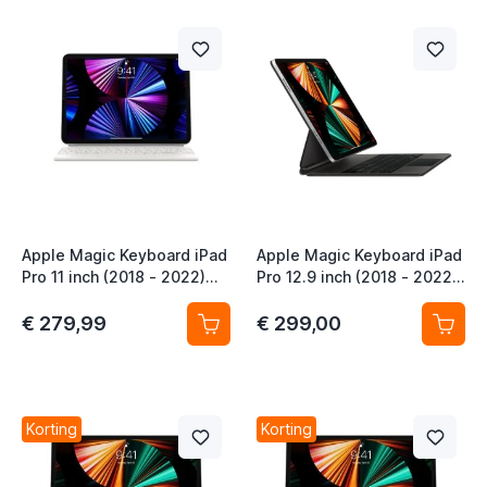
t
t
t
Apple Magic Keyboard iPad
Apple Magic Keyboard iPad
Pro 11 inch (2018 - 2022)
Pro 12.9 inch (2018 - 2022)
iPad Air 11 inch (2020 -
iPad Air 13 inch (2024 -
2026) QWERTY NL Wit
2026) QWERTY NL Zwart
€ 279,99
€ 299,00
t
t
Korting
Korting
t
t