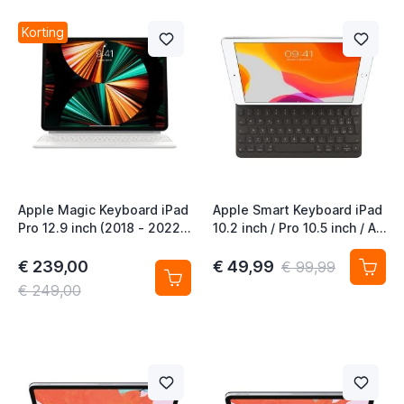
Korting
Apple Magic Keyboard iPad
Apple Smart Keyboard iPad
Pro 12.9 inch (2018 - 2022)
10.2 inch / Pro 10.5 inch / Air
iPad Air 13 inch (2024 -
10.5 inch (2020) QWERTY
2026) QWERTY UK Wit
IT
€ 239,00
€ 49,99
€ 99,99
€ 249,00