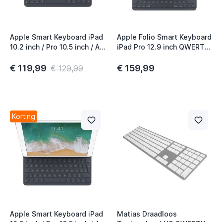
Apple Smart Keyboard iPad
Apple Folio Smart Keyboard
10.2 inch / Pro 10.5 inch / Air
iPad Pro 12.9 inch QWERTY
10.5 inch (2019) QWERTY
NL Zwart
UK Black
€ 119,99
€ 159,99
€ 129,99
Korting
Apple Smart Keyboard iPad
Matias Draadloos