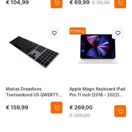
MacBook space grey
€ 104,99
€ 69,99
€ 99,99
Korting
t
t
t
Matias Draadloos
Apple Magic Keyboard iPad
Toetsenbord US QWERTY
Pro 11 inch (2018 - 2022)
t
met Backlight voor
iPad Air 11 inch (2020 -
MacBook space grey
2026) QWERTY White
€ 159,99
€ 269,00
t
€ 299,99
t
t