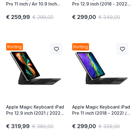
Pro 11 inch / Air 10.9 Inch
Pro 12.9 inch (2018 - 2022)
(2021) / Air 11 Inch (2024)
iPad Air 13 inch (2024 -
QWERTY INT Wit
2026) QWERTY Zwart
€ 259,99
€ 299,00
€ 299,00
€ 349,00
Korting
Korting
Apple Magic Keyboard iPad
Apple Magic Keyboard iPad
Pro 12.9 inch (2021 / 2022)
Pro 11 inch (2018 - 2022) /
iPad Air 13" QWERTY INT
Air (2020 - 2024) QWERTY
Black
NL Zwart
€ 319,99
€ 299,00
€ 380,00
€ 339,00