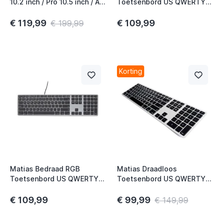
10.2 inch / Pro 10.5 inch / Air
Toetsenbord US QWERTY
10.5 inch (2019) QWERTY
voor MacBook zilver
US Black
€ 119,99
€ 109,99
€ 199,99
Korting
Matias Bedraad RGB
Matias Draadloos
Toetsenbord US QWERTY
Toetsenbord US QWERTY
space grey
met Backlight voor
MacBook zwart/zilver
€ 109,99
€ 99,99
€ 149,99