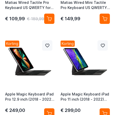
Matias Wired Tactile Pro
Matias Wired Mini Tactile
Keyboard US QWERTY for
Pro Keyboard US QWERTY
MacBook white
for MacBook white
€ 109,99
€ 149,99
€ 189,99
Korting
Korting
Apple Magic Keyboard iPad
Apple Magic Keyboard iPad
Pro 12.9 inch (2018 - 2022)
Pro 11 inch (2018 - 2022)
iPad Air 13 inch (2024 -
iPad Air 11 inch (2020 -
2026) QWERTY Zwart
2026) QWERTY Zwart
€ 249,00
€ 299,00