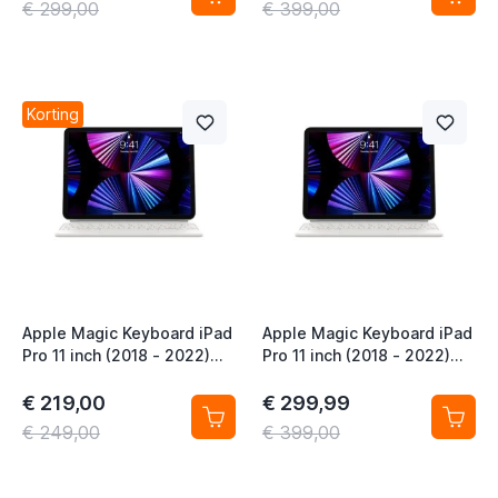
€ 299,00
€ 399,00
Korting
Apple Magic Keyboard iPad
Apple Magic Keyboard iPad
Pro 11 inch (2018 - 2022)
Pro 11 inch (2018 - 2022)
iPad Air 11 inch (2020 -
iPad Air 11 inch (2020 -
2026) QWERTY Wit
2026) QWERTY IT White
€ 219,00
€ 299,99
€ 249,00
€ 399,00