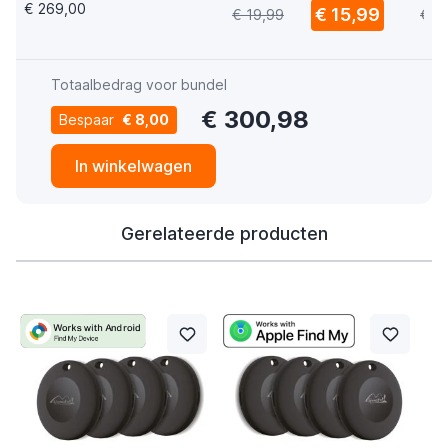
€ 269,00
€ 15,99
€ 19,99
€ 1
(2020 - 2026) QWERTY
White
Totaalbedrag voor bundel
€ 300,98
Bespaar
€ 8,00
In winkelwagen
Gerelateerde producten