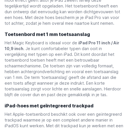
mooi effect geeft alsof je iPad zweeft terwijl deze
tegelijkertijd wordt opgeladen. Het toetsenbord heeft een
dun ontwerp dat eenvoudig kan worden dichtgevouwen tot
een hoes. Met deze hoes bescherm je je iPad Pro van voor
tot achter, zodat je hem overal mee naartoe kunt nemen.
Toetsenbord met 1 mm toetsaanslag
Het Magic Keyboard is ideaal voor de
iPad Pro 11 inch / Air
10,9 inch
. Je kunt comfortabeler typen dan ooit in
vergelijking met typen op een iPad. Dit komt doordat het
toetsenbord toetsen heeft met een betrouwbaar
schaarmechanisme. De toetsen zijn van volledig formaat,
hebben achtergrondverlichting en vooral een toetsaanslag
van 1 mm. De term ‘toetsaanslag’ geeft de afstand aan die
een toets aflegt wanneer je deze indrukt. Een korte
toetsaanslag zorgt voor lichte en snelle aanslagen. Hierdoor
blijft de cover dun en past deze gemakkelijk in je tas.
iPad-hoes met geïntegreerd trackpad
Het Apple-toetsenbord beschikt ook over een geïntegreerd
trackpad waarmee je op een compleet andere manier in
iPadOS kunt werken. Met dit trackpad kun je werken met een