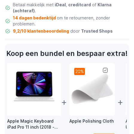
Betaal makkelijk met
iDeal
,
creditcard
of
Klarna
(achteraf)
.
14 dagen bedenktijd
om te retourneren, zonder
problemen.
9,2/10 klantenbeoordeling
door
Trusted Shops
Koop een bundel en bespaar extra!
20%
+
+
Apple Magic Keyboard
Apple Polishing Cloth
App
iPad Pro 11 inch (2018 -
USB
2022) iPad Air 11 inch