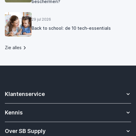
beschermen?
29 jul 2026
Back to school: de 10 tech-essentials
Zie alles
Klantenservice
Contact
Kennis
Betalen
Apple Watch bandjes kennisbank
Verzending & bezorging
Over SB Supply