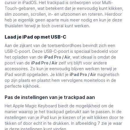
cursor in iPadOS. Het trackpad is ontworpen voor Multi-
Touch-gebaren, wat betekent dat je eenvoudig kunt klikken,
slim zoomen, scrollen, in- en uitzoomen en roteren. Hierdoor
heb je eigenlijk geen aparte muis meer nodig en kun je deze
thuislaten terwijl je toch overal kunt werken.
Laad je iPad op met USB-C
Aan de zijkant van de toetsenbordhoes bevindt zich een
USB-C-poort. Deze USB-C-poort is speciaal bedoeld voor
het opladen van de
iPad Pro / Air
, wat ideaal is omdat de
poort van de
iPad Pro / Air
zelf vrij blijft voor andere
accessoires. Zo kun je eenvoudig blijven werken terwijl je
iPad wordt opgeladen. Je klikt je
iPad Pro / Air
magnetisch
op zijn plaats en plaatst hem vervolgens moeiteloos in de
perfecte kijkhoek.
Pas de instellingen van je trackpad aan
Het Apple Magic Keyboard biedt de mogelijkheid om de
manier waarop je het trackpad gebruikt aan te passen. In de
instellingen van je iPad kun je kiezen of je wilt klikken door te
tikken of door echt in te drukken. In afbeelding 7 zie je waar
je deze instellingen kunt vinden.