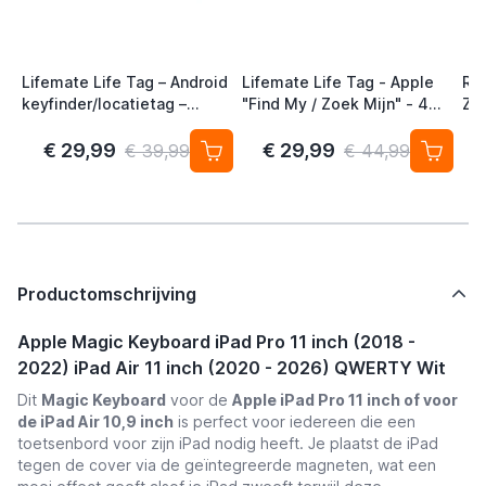
Lifemate Life Tag – Android
Lifemate Life Tag - Apple
Ra
keyfinder/locatietag –
"Find My / Zoek Mijn" - 4
Zw
Android/Google Find My
Pack - AirTag Alternatief
Device – 4-pack
€ 29,99
€ 29,99
€ 39,99
€ 44,99
Productomschrijving
Apple Magic Keyboard iPad Pro 11 inch (2018 -
2022) iPad Air 11 inch (2020 - 2026) QWERTY Wit
Dit
Magic Keyboard
voor de
Apple iPad Pro 11 inch of voor
de iPad Air 10,9 inch
is perfect voor iedereen die een
toetsenbord voor zijn iPad nodig heeft. Je plaatst de iPad
tegen de cover via de geïntegreerde magneten, wat een