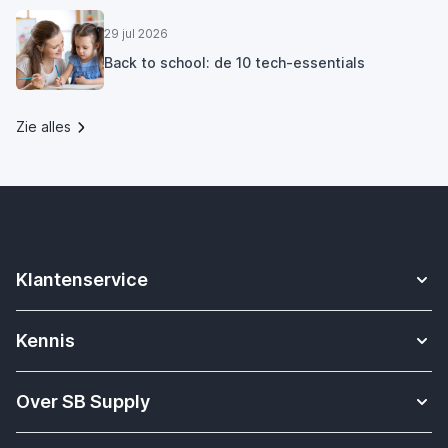
29 jul 2026
Back to school: de 10 tech-essentials
Zie alles
Klantenservice
Contact
Kennis
Betalen
Apple Watch bandjes kennisbank
Verzending & bezorging
Over SB Supply
Onderwijs oplossingen
Garantieservice