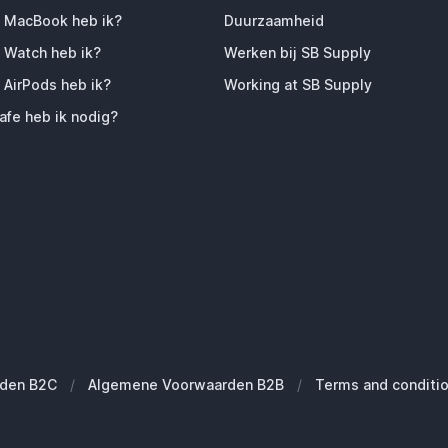
 MacBook heb ik?
Duurzaamheid
 Watch heb ik?
Werken bij SB Supply
 AirPods heb ik?
Working at SB Supply
fe heb ik nodig?
den B2C
/
Algemene Voorwaarden B2B
/
Terms and conditi