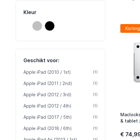
Kleur
Zilver (Silver)
Zwart
Zilver (Silver)
Zwart
Korting
Geschikt voor:
Apple iPad (2010 / 1st)
product
(1)
Apple iPad (2011 / 2nd)
product
(1)
Apple iPad (2012 / 3rd)
product
(1)
Apple iPad (2012 / 4th)
product
(1)
Maclocks
Apple iPad (2017 / 5th)
product
(1)
& tablet 
Apple iPad (2018 / 6th)
product
(1)
€ 74,9
Apple iPad Air (2013 / 1st)
product
(1)