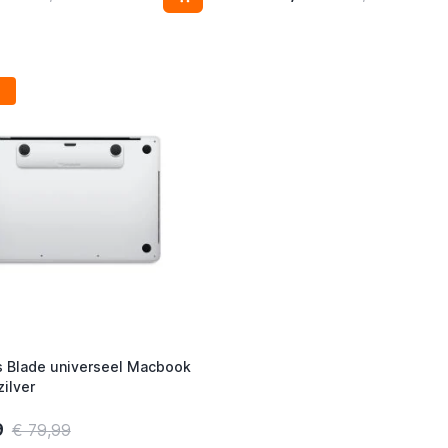
 Blade universeel Macbook
zilver
9
€ 79,99