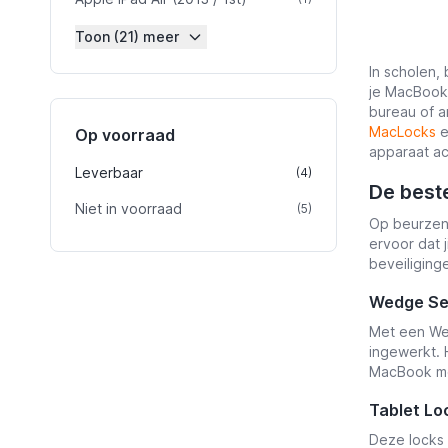
Toon (21) meer
In scholen,
je MacBook 
bureau of a
MacLocks
Op voorraad
apparaat ac
Leverbaar
product
(4)
De best
Niet in voorraad
product
(5)
Op beurzen,
ervoor dat 
beveiliging
Wedge Se
Met een Wed
ingewerkt. 
MacBook met
Tablet Lo
Deze locks 