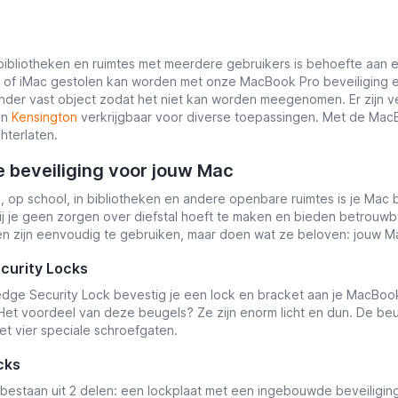
 bibliotheken en ruimtes met meerdere gebruikers is behoefte aan 
of iMac gestolen kan worden met onze MacBook Pro beveiliging en
nder vast object zodat het niet kan worden meegenomen. Er zijn v
en
Kensington
verkrijgbaar voor diverse toepassingen. Met de MacBo
hterlaten.
e beveiliging voor jouw Mac
 op school, in bibliotheken en andere openbare ruimtes is je Mac 
jij je geen zorgen over diefstal hoeft te maken en bieden betrouw
en zijn eenvoudig te gebruiken, maar doen wat ze beloven: jouw M
curity Locks
ge Security Lock bevestig je een lock en bracket aan je MacBook.
Het voordeel van deze beugels? Ze zijn enorm licht en dun. De b
 vier speciale schroefgaten.
cks
bestaan uit 2 delen: een lockplaat met een ingebouwde beveiligings