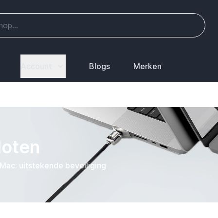
Account
Blogs
Merken
loten
Mac: uitstekende beveiliging