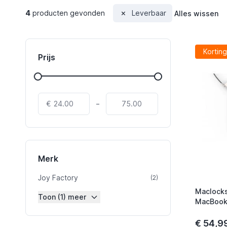
4
producten gevonden
Leverbaar
Alles wissen
Korting
Prijs
-
€
Merk
Joy Factory
product
(2)
Maclocks
Toon (1) meer
MacBook 
€ 54,9