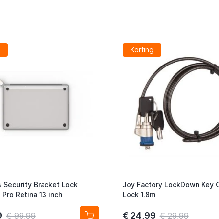
Korting
 Security Bracket Lock
Joy Factory LockDown Key 
Pro Retina 13 inch
Lock 1.8m
9
€ 24,99
€ 99,99
€ 29,99