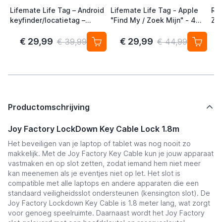
Lifemate Life Tag – Android
Lifemate Life Tag - Apple
Ra
keyfinder/locatietag –
"Find My / Zoek Mijn" - 4
Zw
Android/Google Find My
Pack - AirTag Alternatief
Device – 4-pack
€ 29,99
€ 29,99
€ 39,99
€ 44,99
Productomschrijving
Joy Factory LockDown Key Cable Lock 1.8m
Het beveiligen van je laptop of tablet was nog nooit zo
makkelijk. Met de Joy Factory Key Cable kun je jouw apparaat
vastmaken en op slot zetten, zodat iemand hem niet meer
kan meenemen als je eventjes niet op let. Het slot is
compatible met alle laptops en andere apparaten die een
standaard veiligheidsslot ondersteunen (kensington slot). De
Joy Factory Lockdown Key Cable is 1.8 meter lang, wat zorgt
voor genoeg speelruimte. Daarnaast wordt het Joy Factory