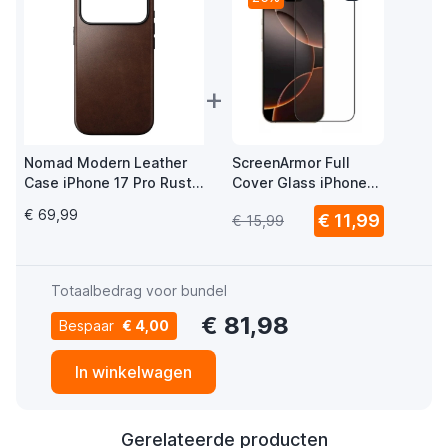
+
Nomad Modern Leather
ScreenArmor Full
Case iPhone 17 Pro Rustic
Cover Glass iPhone
brown Horween
16 Pro / 17 / 17 Pro
€ 69,99
€ 11,99
€ 15,99
Totaalbedrag voor bundel
€ 81,98
Bespaar
€ 4,00
In winkelwagen
Gerelateerde producten