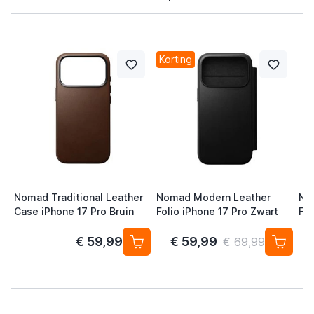
Korting
Nomad Traditional Leather
Nomad Modern Leather
No
Case iPhone 17 Pro Bruin
Folio iPhone 17 Pro Zwart
Fol
€ 59,99
€ 59,99
€ 69,99