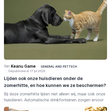
bovenaan de back-to-schoollijstjes staan, gesorteerd
per apparaat zodat je meteen vindt wat je zoekt. Alle
producten vind je bij SB Supply, dus je kunt deze lijst als
checklist gebruiken en het hele schooljaar in één order
regelen.
Keanu Game
Van
GENERAL
AND
PETTECH
Gepubliceerd:
17 jul 2026
Lijden ook onze huisdieren onder de
zomerhitte, en hoe kunnen we ze beschermen?
Bij deze zomerhitte lijden niet alleen wij, maar ook onze
huisdieren. Automatische drinkfonteinen zorgen ervoor
dat hond en kat gehydrateerd blijven, ook als de