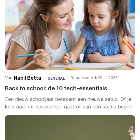
Nabil Betta
Van
Gepubliceerd:
29 jul 2026
GENERAL
Back to school: de 10 tech-essentials
Een nieuw schooljaar betekent een nieuwe setup. Of je
kind naar de basisschool gaat of aan een studie begint:
met de juiste spullen wordt studeren makkelijker,
comfortabeler en een stuk minder stressvol — voor hen
en voor jou.
We hebben de accessoires op een rij gezet die dit jaar