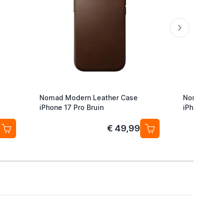
Nomad Modern Leather Case
Nomad Mo
iPhone 17 Pro Bruin
iPhone 17
€ 49,99