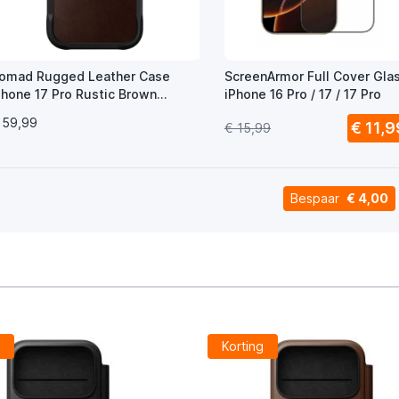
omad Rugged Leather Case
ScreenArmor Full Cover Gla
Phone 17 Pro Rustic Brown
iPhone 16 Pro / 17 / 17 Pro
orween
 59,99
€ 11,9
€ 15,99
Bespaar
€ 4,00
g
Korting