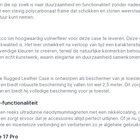
die op zoek is naar duurzaamheid en functionaliteit zonder nadee
een stevig polycarbonaat frame dat schokken en stoten weerstaa
tuur kunt nemen.
co om hoogwaardig volnerfleer voor deze case te leveren. Deze s
aliteit is. Het leer ontwikkelt na verloop van tijd een karakteris
 levendige kleuren te creëren, terwijl de natuurlijke kenmerken beho
 een echt kunstwerk, waarin elegantie en duurzaamheid samenkomen
 Rugged Leather Case is ontworpen als beschermer van je toestel e
iedt robuuste bescherming bij vallen tot wel 2,5 meter. Dit zorgt e
 en biedt hij volledige bescherming voor je toestel.
functionaliteit
n reeks ultradunne neodymiummagneten met een nikkelcoating, die
 zorgt ervoor dat je accessoires altijd perfect uitlijnen. Of je 
le en moeiteloze verbinding en verbeteren zo je algehele gebruik
 17 Pro