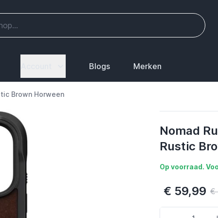
Account
Blogs
Merken
stic Brown Horween
Nomad Rug
Rustic Br
Op voorraad. Voo
€ 59,99
€
Aantal