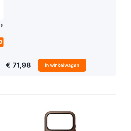
ss
9
€ 71,98
In winkelwagen