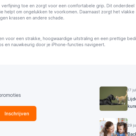
erfijning toe en zorgt voor een comfortabele grip. Dit onderdeel va
 die helpt om ongelukken te voorkomen. Daarnaast zorgt het vlakke o
egen krassen en andere schade.
voor een strakke, hoogwaardige uitstraling en een prettige bedi
s en nauwkeurig door je iPhone-functies navigeert.
17 j
promoties
Lij
kun
Inschrijven
29 j
Bac