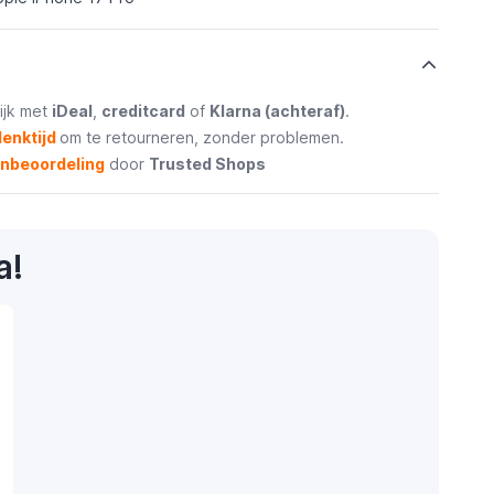
ijk met
iDeal
,
creditcard
of
Klarna (achteraf)
.
enktijd
om te retourneren, zonder problemen.
enbeoordeling
door
Trusted Shops
a!