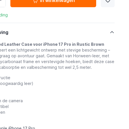
In winkelwagen
ding
ving
 Leather Case voor iPhone 17 Pro in Rustic Brown
ert een lichtgewicht ontwerp met stevige bescherming –
 graag op avontuur gaat. Gemaakt van Horween-leer, met
ycarbonaat frame en verstevigde hoeken, biedt deze case
absorptie en valbescherming tot wel 2,5 meter.
ructie
hoogwaardig leer)
n de camera
ibel
pen
pple iPhone 17 Pro