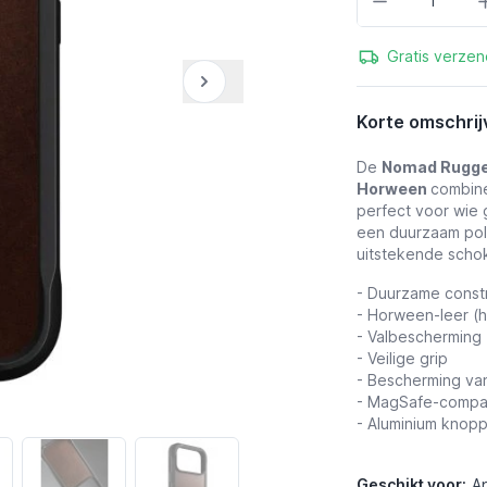
Gratis verzen
Korte omschrij
De
Nomad Rugged
Horween
combine
perfect voor wie
een duurzaam pol
uitstekende schok
- Duurzame const
- Horween-leer (
- Valbescherming
- Veilige grip
- Bescherming va
- MagSafe-compat
- Aluminium knop
Geschikt voor:
A