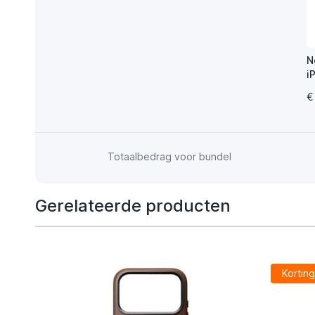
N
i
H
€
Totaalbedrag voor bundel
Gerelateerde producten
Kortin