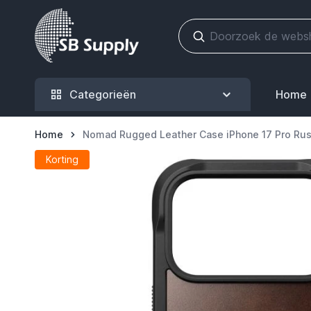
Ga naar de inhoud
Categorieën
Home
Home
Nomad Rugged Leather Case iPhone 17 Pro Ru
Korting