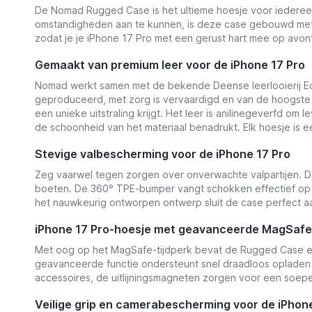
De Nomad Rugged Case is het ultieme hoesje voor iedereen 
omstandigheden aan te kunnen, is deze case gebouwd met 
zodat je je iPhone 17 Pro met een gerust hart mee op avon
Gemaakt van premium leer voor de iPhone 17 Pro
Nomad werkt samen met de bekende Deense leerlooierij Ec
geproduceerd, met zorg is vervaardigd en van de hoogste kw
een unieke uitstraling krijgt. Het leer is anilinegeverfd om
de schoonheid van het materiaal benadrukt. Elk hoesje is
Stevige valbescherming voor de iPhone 17 Pro
Zeg vaarwel tegen zorgen over onverwachte valpartijen. De
boeten. De 360° TPE-bumper vangt schokken effectief op en b
het nauwkeurig ontworpen ontwerp sluit de case perfect aan
iPhone 17 Pro-hoesje met geavanceerde MagSafe-
Met oog op het MagSafe-tijdperk bevat de Rugged Case ee
geavanceerde functie ondersteunt snel draadloos opladen en
accessoires, de uitlijningsmagneten zorgen voor een soepe
Veilige grip en camerabescherming voor de iPhone