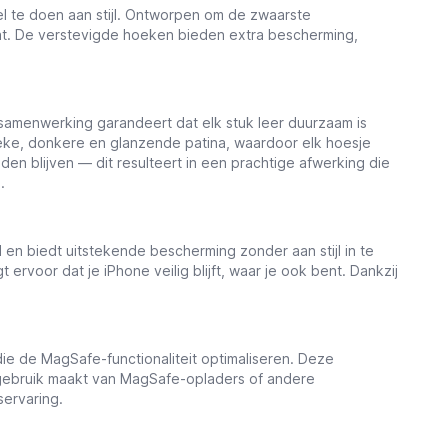
l te doen aan stijl. Ontworpen om de zwaarste
t. De verstevigde hoeken bieden extra bescherming,
amenwerking garandeert dat elk stuk leer duurzaam is
tieke, donkere en glanzende patina, waardoor elk hoesje
uden blijven — dit resulteert in een prachtige afwerking die
.
n biedt uitstekende bescherming zonder aan stijl in te
rvoor dat je iPhone veilig blijft, waar je ook bent. Dankzij
 de MagSafe-functionaliteit optimaliseren. Deze
nu gebruik maakt van MagSafe-opladers of andere
servaring.