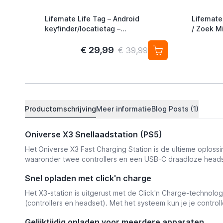
Lifemate Life Tag – Android
Lifemate
keyfinder/locatietag –
/ Zoek Mi
Android/Google Find My Device –
Alternati
4-pack
€ 29,99
€ 39,99
Productomschrijving
Meer informatie
Blog Posts (1)
Oniverse X3 Snellaadstation (PS5)
Het
Oniverse X3 Fast Charging Station is de ultieme oplossin
waaronder twee controllers en een USB-C draadloze headset
Snel opladen met click'n charge
Het X3-station is uitgerust met de Click'n Charge-technologi
(controllers en headset). Met het systeem kun je je contro
Gelijktijdig opladen voor meerdere apparaten