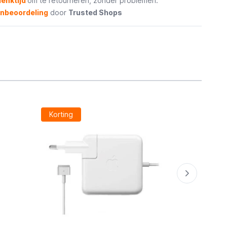
enktijd
om te retourneren, zonder problemen.
enbeoordeling
door
Trusted Shops
Korting