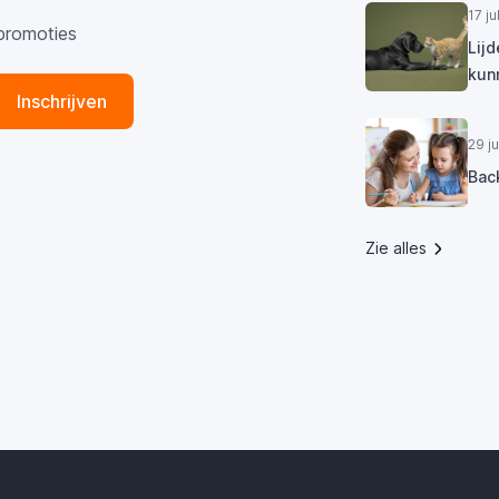
17 j
promoties
Lij
kun
Inschrijven
29 j
Bac
Zie alles