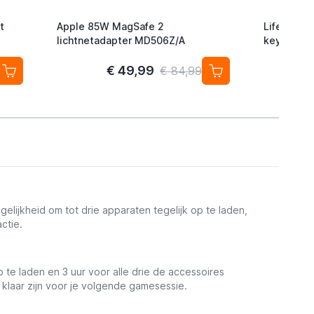
t
Apple 85W MagSafe 2
Lifemate L
lichtnetadapter MD506Z/A
keyfinder/
Android/G
2-pack
€ 49,99
€ 84,99
gelijkheid om tot drie apparaten tegelijk op te laden,
ctie.
p te laden en 3 uur voor alle drie de accessoires
 klaar zijn voor je volgende gamesessie.