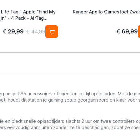
 Life Tag - Apple "Find My
Ranqer Apollo Gamestoel Zwar
jn" - 4 Pack - AirTag
ef
€ 29,99
€ 69,99
€ 44,99
g om je PS5 accessoires efficiënt en in stijl op te laden. Met de mo
, houdt dit station je gaming setup georganiseerd en klaar voor a
e en biedt snelle oplaadtijden: slechts 2 uur om twee controllers o
llers eenvoudig aansluiten zonder ze te beschadigen, zodat ze snel