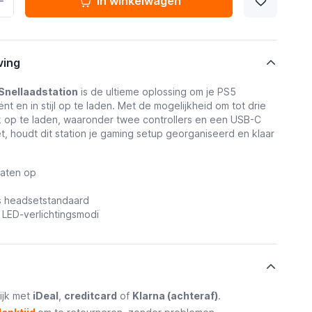
In winkelwagen
ving
Snellaadstation
is de ultieme oplossing om je PS5
ënt en in stijl op te laden. Met de mogelijkheid om tot drie
k op te laden, waaronder twee controllers en een USB-C
, houdt dit station je gaming setup georganiseerd en klaar
raten op
ls headsetstandaard
e LED-verlichtingsmodi
ijk met
iDeal
,
creditcard
of
Klarna (achteraf)
.