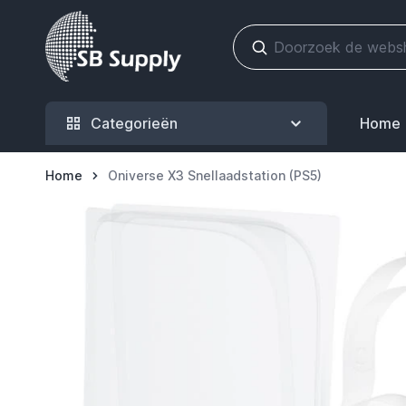
Ga naar de inhoud
Categorieën
Home
Home
Oniverse X3 Snellaadstation (PS5)