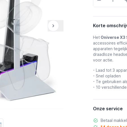
Korte omschrij
Het
Oniverse X3 
accessoires effici
apparaten tegelij
draadloze headset
voor actie.
- Laad tot 3 appa
- Snel opladen
- Te gebruiken a
- 10 verschillend
Onze service
Betaal makkel