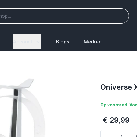
Account
Blogs
Merken
Oniverse 
Op voorraad. Voo
€ 29,99
Aantal