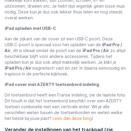
makkelijk kunt klikken, slim zoomen, scrollen, in- en
uitzoomen, draaien etc. Je hebt dus eigenlijk geen losse muis
nodig. Deze kun je dus ook lekker thuis laten en nog steeds
overal werken.
iPad opladen met USB-C
Aan de zijkant van de cover zit een USB-C poort. Deze
USB‑C-poort is speciaal voor het opladen van de
iPad Pro /
Air
, dit is ideaal omdat de poort van de
iPad Pro / Air
zo altijd
beschikbaar blijft voor andere accessoires. Tijdens het
opladen kun je dus ook altijd makkelijk werken. Je klikt je
iPad Pro / Air
magnetisch vast en zet ’m daarna eenvoudig en
traploos in de perfecte kijkhoek.
iPad cover met AZERTY toetsenbord indeling
Dit toetsenbord heeft een Franse indeling, zie de laatste foto.
Dit houdt in dat het toetsenbord beschikt over een AZERTY
toetsen combinatie met een verticale enter. Wil je alle
verschillen weten tussen de toetsenborden en weten welke
het beste bij jouw past?
Lees dan deze blog
!
Verander de instellingen van het trackpad (zie