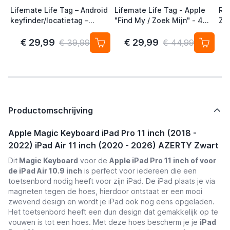
Lifemate Life Tag – Android
Lifemate Life Tag - Apple
Ra
keyfinder/locatietag –
"Find My / Zoek Mijn" - 4
Zw
Android/Google Find My
Pack - AirTag Alternatief
Device – 4-pack
€ 29,99
€ 29,99
€ 39,99
€ 44,99
Productomschrijving
Apple Magic Keyboard iPad Pro 11 inch (2018 -
2022) iPad Air 11 inch (2020 - 2026) AZERTY Zwart
Dit
Magic Keyboard
voor de
Apple iPad Pro 11 inch of voor
de iPad Air 10.9 inch
is perfect voor iedereen die een
toetsenbord nodig heeft voor zijn iPad. De iPad plaats je via
magneten tegen de hoes, hierdoor ontstaat er een mooi
zwevend design en wordt je iPad ook nog eens opgeladen.
Het toetsenbord heeft een dun design dat gemakkelijk op te
vouwen is tot een hoes. Met deze hoes bescherm je je
iPad