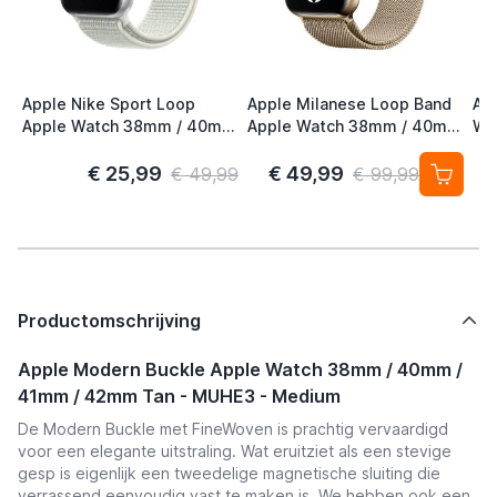
Apple Nike Sport Loop
Apple Milanese Loop Band
Ap
Apple Watch 38mm / 40mm
Apple Watch 38mm / 40mm
Wa
/ 41mm / 42mm Spruce
/ 41mm / 42mm Gold (2nd
41
Aura
Gen)
S/
€ 25,99
€ 49,99
€ 49,99
€ 99,99
Productomschrijving
Apple Modern Buckle Apple Watch 38mm / 40mm /
41mm / 42mm Tan - MUHE3 - Medium
De Modern Buckle met FineWoven is prachtig vervaardigd
voor een elegante uitstraling. Wat eruitziet als een stevige
gesp is eigenlijk een tweedelige magnetische sluiting die
verrassend eenvoudig vast te maken is. We hebben ook een