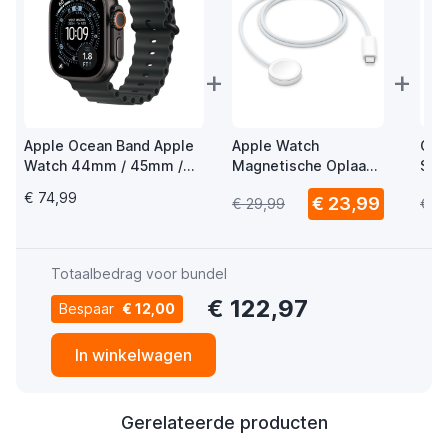
+
+
Apple Ocean Band Apple
Apple Watch
Cas
Watch 44mm / 45mm /
Magnetische Oplaad
Str
46mm / 49mm Zwart /
USB-C Kabel 1m
Ba
€ 74,99
€ 23,99
€ 29,99
€ 2
Titanium
Totaalbedrag voor bundel
€ 122,97
Bespaar
€ 12,00
In winkelwagen
Gerelateerde producten