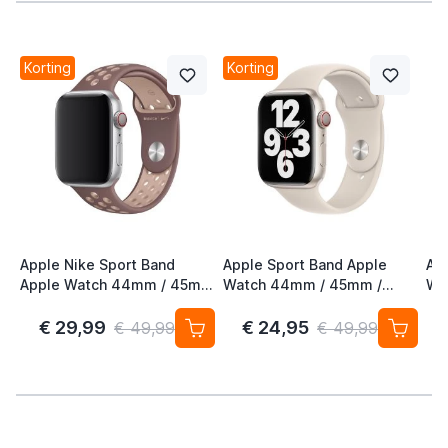
Korting
Korting
Apple Nike Sport Band
Apple Sport Band Apple
App
Apple Watch 44mm / 45mm
Watch 44mm / 45mm /
Wa
/ 46mm / 49mm Smokey
46mm / 49mm Starlight
46
Mauve / Particle Beige
Be
€ 29,99
€ 24,95
€ 49,99
€ 49,99