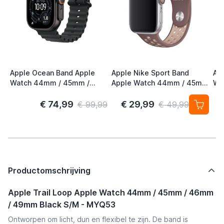
Apple Ocean Band Apple
Apple Nike Sport Band
Ap
Watch 44mm / 45mm /
Apple Watch 44mm / 45mm
Wa
46mm / 49mm Zwart /
/ 46mm / 49mm Smokey
46
Titanium
Mauve / Particle Beige
€ 74,99
€ 29,99
€ 99,99
€ 49,99
Productomschrijving
Apple Trail Loop Apple Watch 44mm / 45mm / 46mm
/ 49mm Black S/M - MYQ53
Ontworpen om licht, dun en flexibel te zijn. De band is