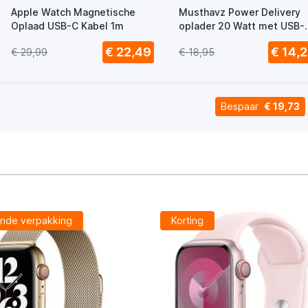
Apple Watch Magnetische
Musthavz Power Delivery
Oplaad USB-C Kabel 1m
oplader 20 Watt met USB-
en USB-C poort wit
€ 22,49
€ 14,2
€ 29,99
€ 18,95
Bespaar
€ 19,73
nde verpakking
Korting