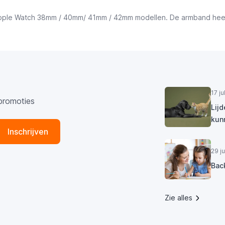
 Apple Watch 38mm / 40mm/ 41mm / 42mm
modellen. De armband heef
17 j
promoties
Lij
kun
Inschrijven
29 j
Bac
Zie alles