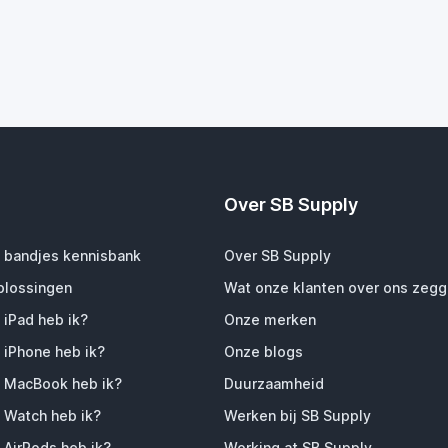
Over SB Supply
 bandjes kennisbank
Over SB Supply
plossingen
Wat onze klanten over ons zeg
 iPad heb ik?
Onze merken
 iPhone heb ik?
Onze blogs
 MacBook heb ik?
Duurzaamheid
 Watch heb ik?
Werken bij SB Supply
 AirPods heb ik?
Working at SB Supply