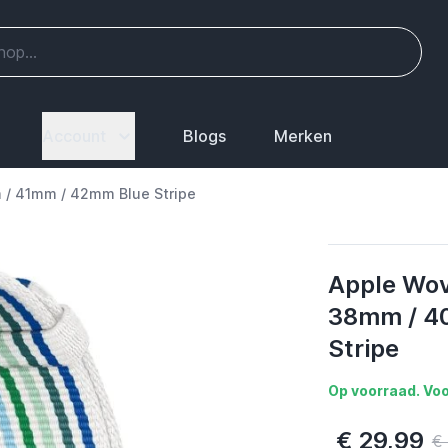
Account
Blogs
Merken
/ 41mm / 42mm Blue Stripe
Apple Wov
38mm / 4
Stripe
Op voorraad. Voo
€ 29,99
€