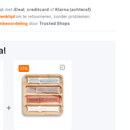
ijk met
iDeal
,
creditcard
of
Klarna (achteraf)
.
enktijd
om te retourneren, zonder problemen.
enbeoordeling
door
Trusted Shops
a!
25%
+