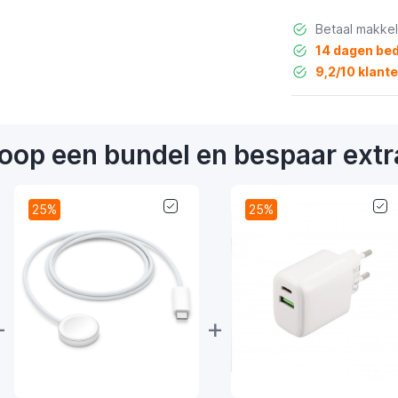
Betaal makkel
14 dagen bed
9,2/10 klant
oop een bundel en bespaar extr
25%
25%
+
+