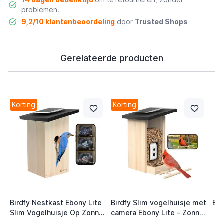
problemen.
9,2/10 klantenbeoordeling
door
Trusted Shops
Gerelateerde producten
Korting
Korting
Birdfy Nestkast Ebony Lite
Birdfy Slim vogelhuisje met
Bir
Slim Vogelhuisje Op Zonne-
camera Ebony Lite - Zonne-
energie met Camera en AI-
energie en AI-