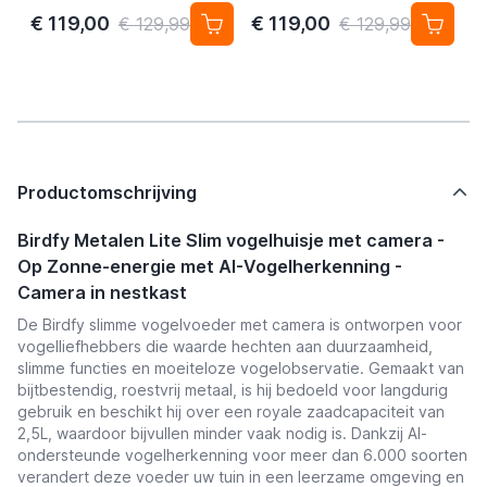
Vogelherkenning
vogelherkenning
€ 119,00
€ 119,00
€ 129,99
€ 129,99
Productomschrijving
Birdfy Metalen Lite Slim vogelhuisje met camera -
Op Zonne-energie met AI-Vogelherkenning -
Camera in nestkast
De Birdfy slimme vogelvoeder met camera is ontworpen voor
vogelliefhebbers die waarde hechten aan duurzaamheid,
slimme functies en moeiteloze vogelobservatie. Gemaakt van
bijtbestendig, roestvrij metaal, is hij bedoeld voor langdurig
gebruik en beschikt hij over een royale zaadcapaciteit van
2,5L, waardoor bijvullen minder vaak nodig is. Dankzij AI-
ondersteunde vogelherkenning voor meer dan 6.000 soorten
verandert deze voeder uw tuin in een leerzame omgeving en