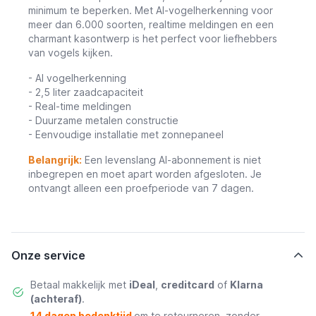
minimum te beperken. Met AI-vogelherkenning voor
meer dan 6.000 soorten, realtime meldingen en een
charmant kasontwerp is het perfect voor liefhebbers
van vogels kijken.
- AI vogelherkenning
- 2,5 liter zaadcapaciteit
- Real-time meldingen
- Duurzame metalen constructie
- Eenvoudige installatie met zonnepaneel
Belangrijk:
Een levenslang AI-abonnement is niet
inbegrepen en moet apart worden afgesloten. Je
ontvangt alleen een proefperiode van 7 dagen.
Onze service
Betaal makkelijk met
iDeal
,
creditcard
of
Klarna
(achteraf)
.
14 dagen bedenktijd
om te retourneren, zonder