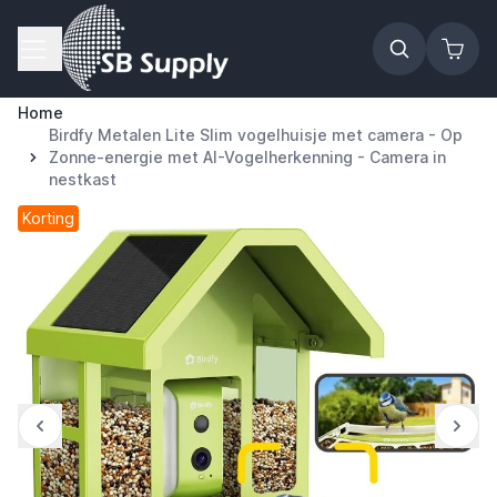
Ga naar de inhoud
Home
Birdfy Metalen Lite Slim vogelhuisje met camera - Op
Zonne-energie met AI-Vogelherkenning - Camera in
nestkast
Korting