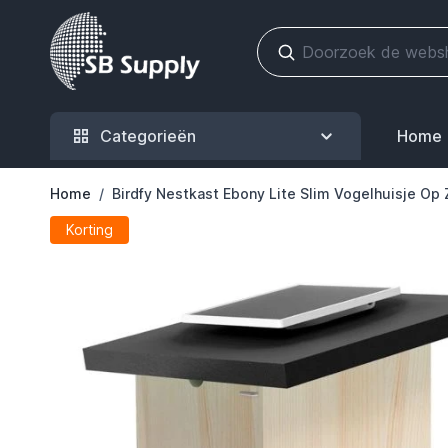
Ga naar de inhoud
Categorieën
Home
Home
/
Birdfy Nestkast Ebony Lite Slim Vogelhuisje O
Korting