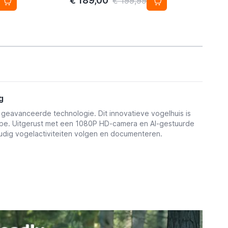
€ 189,00
€
€ 199,99
g
t geavanceerde technologie. Dit innovatieve vogelhuis is
type. Uitgerust met een 1080P HD-camera en AI-gestuurde
udig vogelactiviteiten volgen en documenteren.