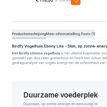
€ 119,00
€ 129,99
Productomschrijving
Meer informatie
Blog Posts (1)
Birdfy Vogelhuis Ebony Lite – Slim, op zonne-ene
Het Birdfy slimme vogelhuis
is het ultieme hulpmiddel vo
gemaakt van duurzaam grenenhout en heeft een schuin dak 
gedragsanalyse van vogels brengt het de schoonheid van vo
Duurzame voederplek
Duurzaam, op zonne-energie en eenvoudig te