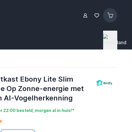
tkast Ebony Lite Slim
je Op Zonne-energie met
 AI-Vogelherkenning
r 22:00 besteld, morgen al in huis!*
e