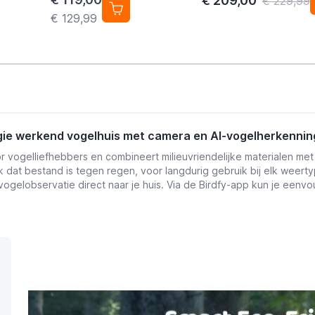
€ 209,00
€ 229,99
nestkast
€ 129,99
rgie werkend vogelhuis met camera en AI-vogelherkennin
or vogelliefhebbers en combineert milieuvriendelijke materialen me
dat bestand is tegen regen, voor langdurig gebruik bij elk weer
gelobservatie direct naar je huis. Via de Birdfy-app kun je eenvo