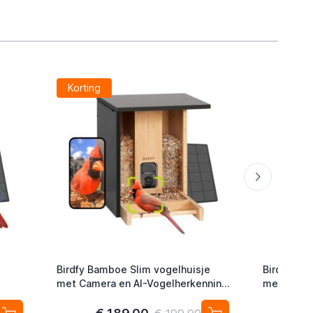
Korting
Birdfy Bamboe Slim vogelhuisje
Birdfy Fee
met Camera en AI-Vogelherkenning
met Camer
op Zonne-energie - Camera in
AI-Vogelh
nestkast
nestkast