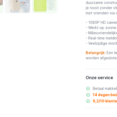
duurzame constru
je nooit zonder s
met vrienden via 
- 1080P HD camer
- Werkt op zonne
- Milieuvriendeli
- Real-time meldi
- Veelzijdige mon
Belangrijk:
Een le
worden afgeslote
Onze service
Betaal makkel
14 dagen bed
9,2/10 klant