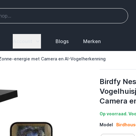
Account
Blogs
Merken
p Zonne-energie met Camera en AI-Vogelherkenning
Birdfy Nes
Vogelhuis
Camera en
Op voorraad. Voo
Model
Birdhous