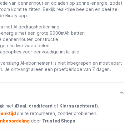
ctie van dennenhout en opladen op zonne-energie, zodat
troom komt te zitten. Bekijk real-time beelden en deel ze
de Birdfy app.
a met AI gedragsherkenning
-energie met een grote 9000mAh batterij
jke dennenhouten constructie
ngen en live video delen
tageopties voor eenvoudige installatie
venslang AI-abonnement is niet inbegrepen en moet apart
n. Je ontvangt alleen een proefperiode van 7 dagen.
ijk met
iDeal
,
creditcard
of
Klarna (achteraf)
.
enktijd
om te retourneren, zonder problemen.
enbeoordeling
door
Trusted Shops