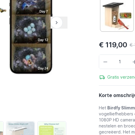
€ 119,00
€ 
Aantal
Gratis verzen
Korte omschrij
Het
Birdfy Slim
vogelliefhebbers 
1080P HD camera 
nestelen en broe
gecreëerd. Het mi