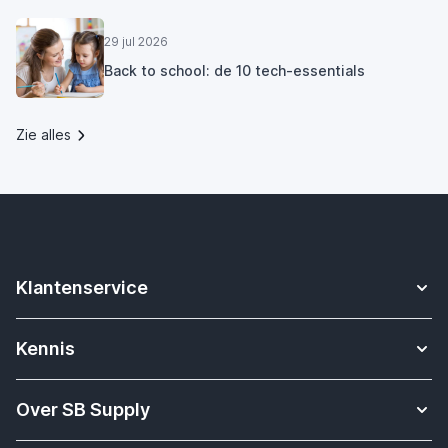
29 jul 2026
Back to school: de 10 tech-essentials
Zie alles
Klantenservice
Contact
Kennis
Betalen
Apple Watch bandjes kennisbank
Verzending & bezorging
Over SB Supply
Onderwijs oplossingen
Garantieservice