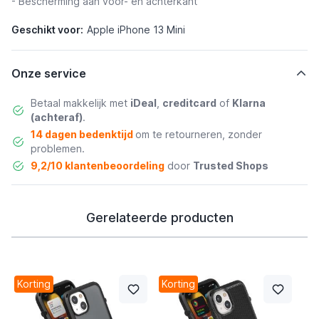
- Bescherming aan voor- en achterkant
Geschikt voor:
Apple iPhone 13 Mini
Onze service
Betaal makkelijk met
iDeal
,
creditcard
of
Klarna
(achteraf)
.
14 dagen bedenktijd
om te retourneren, zonder
problemen.
9,2/10 klantenbeoordeling
door
Trusted Shops
Gerelateerde producten
Korting
Korting