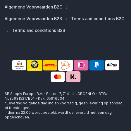
Duurzaamheid
Welke Apple AirPods heb ik?
Reserve onderdelen
Algemene Voorwaarden B2C
/
Werken bij SB Supply
Welke MagSafe heb ik nodig?
Daarom SB Supply
Algemene Voorwaarden B2B
/
Terms and conditions B2C
Working at SB Supply
Groot en uniek assortiment
400.000+ klanten geleverd
/
Terms and conditions B2B
Niet goed, geld terug
Ook jouw zakelijke specialist!
SB Supply Europe B.V. - Batterij 7, 7141 JL, GROENLO - BTW:
NL856315217B01 - KvK: 65916034
*Levering volgende dag indien voorradig, geen levering op zondag
of feestdagen.
Indien na 22:00 wordt besteld, wordt de levertijd met een dag
opgeschoven.