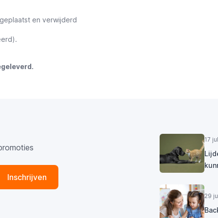
geplaatst en verwijderd
eerd).
egeleverd.
17 j
promoties
Lij
kun
Inschrijven
29 j
Bac