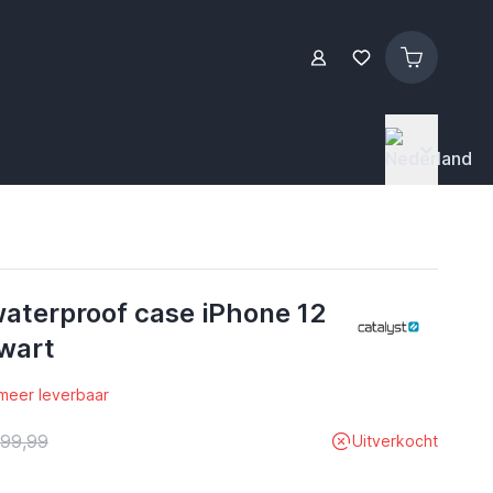
waterproof case iPhone 12
wart
 meer leverbaar
 99,99
Uitverkocht