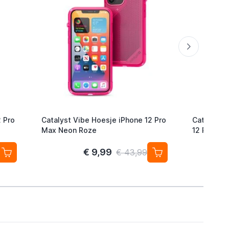
2 Pro
Catalyst Vibe Hoesje iPhone 12 Pro
Catalyst 
Max Neon Roze
12 Pro Max
€ 9,99
€ 43,99