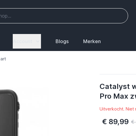
Account
Blogs
Merken
art
Catalyst 
Pro Max z
Uitverkocht. Niet
€ 89,99
€