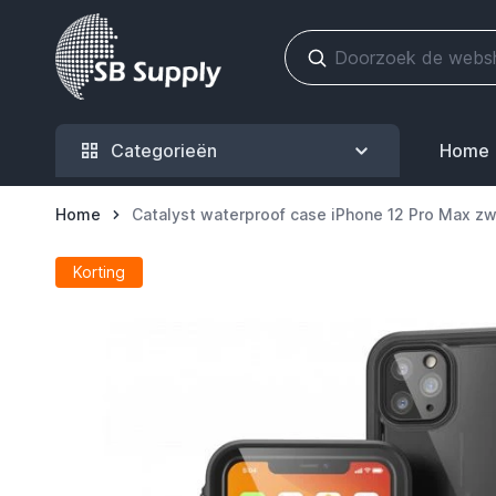
Ga naar de inhoud
Categorieën
Home
Home
Catalyst waterproof case iPhone 12 Pro Max zw
Korting