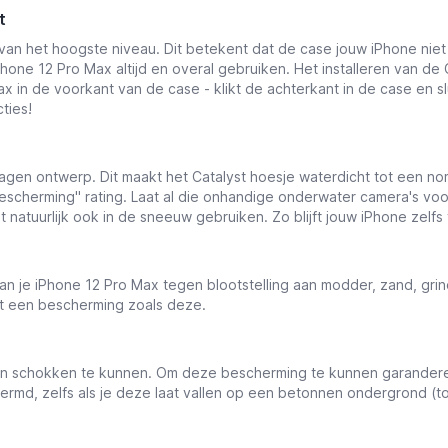
t
van het hoogste niveau. Dit betekent dat de case jouw iPhone niet
ne 12 Pro Max altijd en overal gebruiken. Het installeren van de C
x in de voorkant van de case - klikt de achterkant in de case en s
ties!
gen ontwerp. Dit maakt het Catalyst hoesje waterdicht tot een nomin
 bescherming" rating. Laat al die onhandige onderwater camera's v
 natuurlijk ook in de sneeuw gebruiken. Zo blijft jouw iPhone zelf
an je iPhone 12 Pro Max tegen blootstelling aan modder, zand, grin
t een bescherming zoals deze.
 schokken te kunnen. Om deze bescherming te kunnen garanderen i
chermd, zelfs als je deze laat vallen op een betonnen ondergrond (