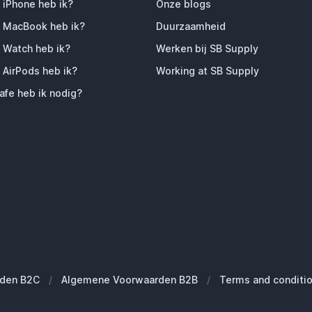
 iPhone heb ik?
Onze blogs
 MacBook heb ik?
Duurzaamheid
 Watch heb ik?
Werken bij SB Supply
 AirPods heb ik?
Working at SB Supply
fe heb ik nodig?
den B2C
/
Algemene Voorwaarden B2B
/
Terms and conditi