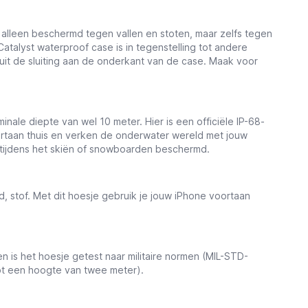
 alleen beschermd tegen vallen en stoten, maar zelfs tegen
atalyst waterproof case is in tegenstelling tot andere
luit de sluiting aan de onderkant van de case. Maak voor
ale diepte van wel 10 meter. Hier is een officiële IP-68-
oortaan thuis en verken de onderwater wereld met jouw
s tijdens het skiën of snowboarden beschermd.
d, stof. Met dit hoesje gebruik je jouw iPhone voortaan
s het hoesje getest naar militaire normen (MIL-STD-
tot een hoogte van twee meter).