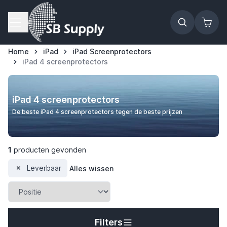
Ga naar de inhoud
Home
iPad
iPad Screenprotectors
iPad 4 screenprotectors
t
t
iPad 4 screenprotectors
De beste iPad 4 screenprotectors tegen de beste prijzen
t
1
producten gevonden
Leverbaar
Alles wissen
t
Filters