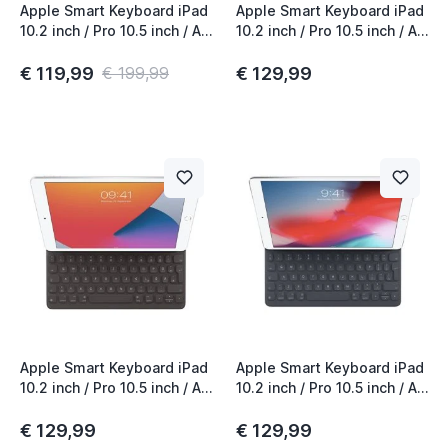
Apple Smart Keyboard iPad
Apple Smart Keyboard iPad
10.2 inch / Pro 10.5 inch / Air
10.2 inch / Pro 10.5 inch / Air
10.5 inch (2019) QWERTY
10.5 inch (2019) QWERTY
US Black
NL Black
€ 119,99
€ 129,99
€ 199,99
t
t
t
t
t
t
t
Apple Smart Keyboard iPad
Apple Smart Keyboard iPad
10.2 inch / Pro 10.5 inch / Air
10.2 inch / Pro 10.5 inch / Air
10.5 inch (2019) QWERTZ
10.5 inch (2020) QWERTY
CRO Black
UK Zwart
€ 129,99
€ 129,99