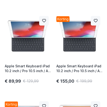
t
t
Korting
Apple Smart Keyboard iPad
Apple Smart Keyboard iPad
10.2 inch / Pro 10.5 inch / Air
10.2 inch / Pro 10.5 inch / Air
10.5 inch (2020) AZERTY
10.5 inch (2020) QWERTY
Zwart
Black
€ 89,99
€ 155,00
€ 129,99
€ 199,99
Korting