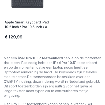
Apple Smart Keyboard iPad
10.2 inch / Pro 10.5 inch / Air
10.5 inch (2020) QWERTY
UK Zwart
€ 129,99
Met een
iPad Pro 10.5" toetsenbord
heb je op de momenten
dat je een iPad nodig hebt een
iPad Pro 10.5"
toetsenbord
en op de momenten dat je een laptop nodig heeft een
laptoptoetsenbord bij de hand. De keyboards zijn makkelijk
mee te nemen.
De toetsenborden beschikken over een
QWERTY indeling, deze indeling wordt in Nederland gebruikt.
Dit soort toetsenborden zijn erg nuttiig voor het geval je
lange teksten moet typen om te communiceren met je
omgeving.
iPad Pro 10.5" toetsenbord kopen of heb je vragen? Wij