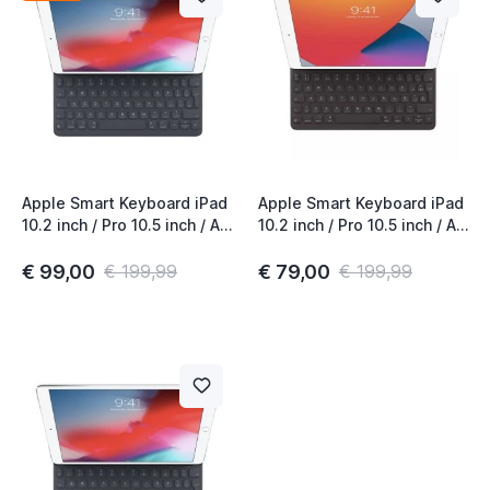
Apple Smart Keyboard iPad
Apple Smart Keyboard iPad
10.2 inch / Pro 10.5 inch / Air
10.2 inch / Pro 10.5 inch / Air
10.5 inch (2020) QWERTZ
10.5 inch (2020) QWERTY
HU Black
ESP Black
€ 99,00
€ 79,00
€ 199,99
€ 199,99