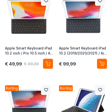
t
t
t
Apple Smart Keyboard iPad
Apple Smart Keyboard iPad
t
10.2 inch / Pro 10.5 inch / Air
10.2 (2019/2020/2021) / Air
10.5 inch (2020) QWERTY
10.5 QWERTZ
t
IT
€ 49,99
€ 99,99
€ 99,99
t
Korting
Korting
t
t