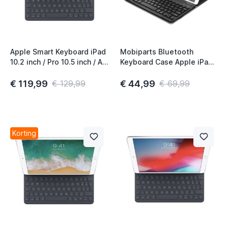
Apple Smart Keyboard iPad
Mobiparts Bluetooth
10.2 inch / Pro 10.5 inch / Air
Keyboard Case Apple iPad
t
10.5 inch (2019) QWERTY
Air (2019) / iPad Pro 10.5
UK Black
(2017) Zwart
€ 119,99
€ 44,99
€ 129,99
€ 69,99
t
Korting
t
t