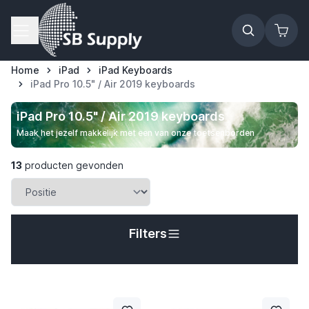
Ga naar de inhoud
Home
iPad
iPad Keyboards
iPad Pro 10.5" / Air 2019 keyboards
iPad Pro 10.5" / Air 2019 keyboards
Maak het jezelf makkelijk met een van onze toetsenborden
13
producten gevonden
Filters
t