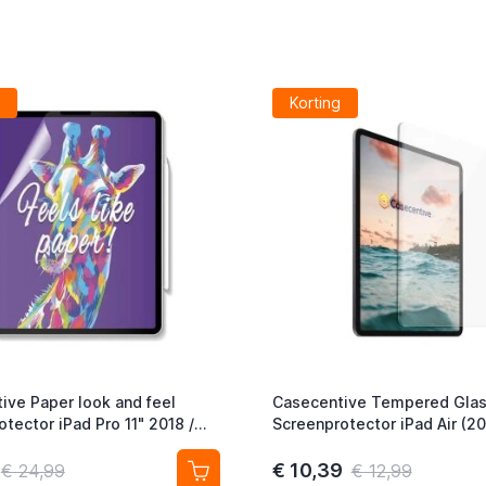
Korting
ive Paper look and feel
Casecentive Tempered Gla
tector iPad Pro 11" 2018 /
Screenprotector iPad Air (20
22 / iPad Air (2020)
Pro 11 inch (2018 / 2020 / 20
€ 10,39
€ 24,99
€ 12,99