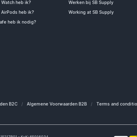
 Watch heb ik?
Werken bij SB Supply
 AirPods heb ik?
Working at SB Supply
fe heb ik nodig?
den B2C
/
Algemene Voorwaarden B2B
/
Terms and conditi
6315217B01 - KvK: 65916034