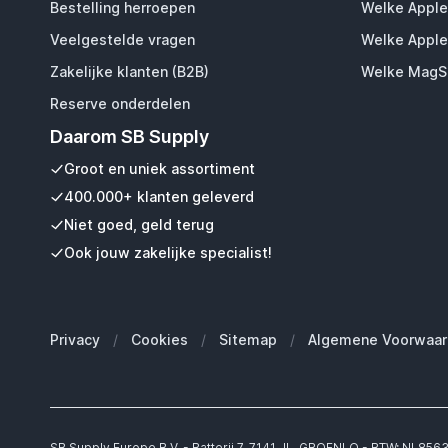
Bestelling herroepen
Welke Apple
Veelgestelde vragen
Welke Apple
Zakelijke klanten (B2B)
Welke MagSa
Reserve onderdelen
Daarom SB Supply
Groot en uniek assortiment
400.000+ klanten geleverd
Niet goed, geld terug
Ook jouw zakelijke specialist!
Privacy
/
Cookies
/
Sitemap
/
Algemene Voorwaar
SB Supply Europe B.V. - Batterij 7, 7141 JL, GROENLO - BTW: NL85