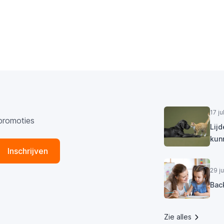
17 j
promoties
Lij
kun
Inschrijven
29 j
Bac
Zie alles