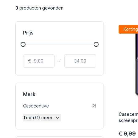
3
producten gevonden
Korting
Prijs
-
€
Merk
Casecentive
product
(2)
Casecent
Toon (1) meer
screenpro
2020 / 20
€ 9,99