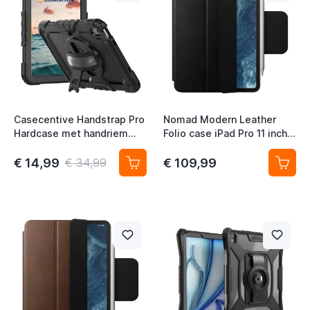
t
t
t
t
Casecentive Handstrap Pro
Nomad Modern Leather
Hardcase met handriem
Folio case iPad Pro 11 inch
iPad Pro 11" 2024 black
(2024/M4) Zwart
€ 14,99
€ 109,99
€ 34,99
t