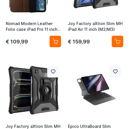
t
Nomad Modern Leather
Joy Factory aXtion Slim MH
Folio case iPad Pro 11 inch
iPad Air 11 inch (M2/M3)
(2024/M4) Bruin
€ 109,99
€ 159,99
t
t
t
t
t
t
t
Joy Factory aXtion Slim MH
Epico UltraBoard Slim