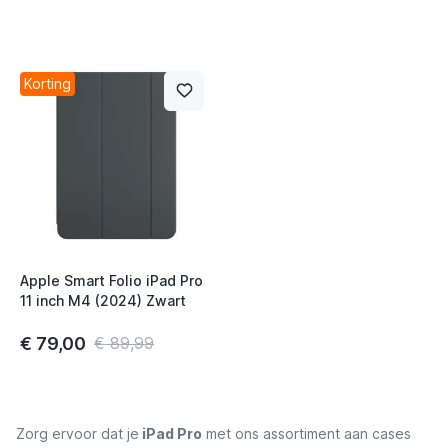
t
Black
Korting
t
t
Apple Smart Folio iPad Pro
11 inch M4 (2024) Zwart
t
€ 79,00
€ 89,99
t
Zorg ervoor dat je
iPad Pro
met ons assortiment aan cases