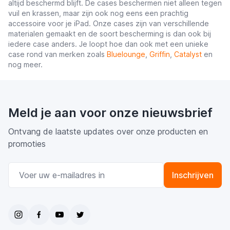
altijd beschermd blijft. De cases beschermen niet alleen tegen
vuil en krassen, maar zijn ook nog eens een prachtig
t
accessoire voor je iPad. Onze cases zijn van verschillende
t
materialen gemaakt en de soort bescherming is dan ook bij
iedere case anders. Je loopt hoe dan ook met een unieke
t
case rond van merken zoals
Bluelounge
,
Griffin
,
Catalyst
en
nog meer.
t
t
Meld je aan voor onze nieuwsbrief
Ontvang de laatste updates over onze producten en
promoties
t
E-mail adres
Inschrijven