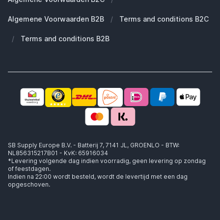
Werken bij SB Supply
Welke MagSafe heb ik nodig?
Daarom SB Supply
Algemene Voorwaarden B2B
/
Terms and conditions B2C
Working at SB Supply
Groot en uniek assortiment
400.000+ klanten geleverd
/
Terms and conditions B2B
Niet goed, geld terug
Ook jouw zakelijke specialist!
SB Supply Europe B.V. - Batterij 7, 7141 JL, GROENLO - BTW:
NL856315217B01 - KvK: 65916034
*Levering volgende dag indien voorradig, geen levering op zondag
of feestdagen.
Indien na 22:00 wordt besteld, wordt de levertijd met een dag
opgeschoven.