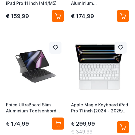
iPad Pro 11 inch (M4/M5)
Aluminium
Toetsenbordhoes iPad Pro
11 inch (2018–2022) / iPad
€ 159,99
€ 174,99
Air 11 inch (2020–2026)
QWERTZ DE Space Black
t
t
t
Epico UltraBoard Slim
Apple Magic Keyboard iPad
Aluminium Toetsenbord
Pro 11 inch (2024 - 2025)
Case QWERTY (US) voor
AZERTY White
t
Apple iPad Pro 11 inch
€ 174,99
€ 299,99
t
(2018-2022) / iPad Air 11
€ 349,99
inch (2020-2026) Space